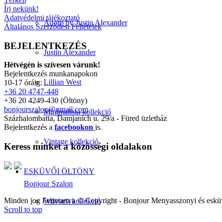
Írj nekünk!
Adatvédelmi tájékoztató
Adore by Justin Alexander
Általános Szerződési Feltételek
BEJELENTKEZÉS
Justin Alexander
Hétvégén is szívesen várunk!
Bejelentkezés munkanapokon
Lillian West
10-17 óráig:
+36 20 4747-448
+36 20 4249-430 (Öltöny)
bonjourszalon@gmail.com
Minimalista kollekció
Százhalombatta, Damjanich u. 29/a - Füred üzletház
Bejelentkezés a
facebookon
is.
Vintage kollekció
Keress minket a közösségi oldalakon
ESKÜVŐI ÖLTÖNY
Bonjour Szalon
Minden jog Fenntartva © Copyright - Bonjour Menyasszonyi és eskü
Wilvorst kollekció
Scroll to top