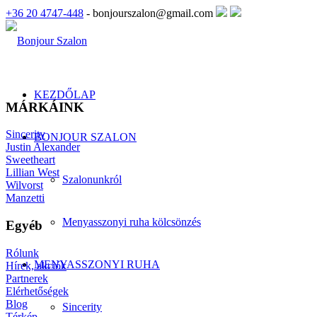
+36 20 4747-448
- bonjourszalon@gmail.com
KEZDŐLAP
MÁRKÁINK
Sincerity
BONJOUR SZALON
Justin Alexander
Sweetheart
Lillian West
Szalonunkról
Wilvorst
Manzetti
Menyasszonyi ruha kölcsönzés
Egyéb
Rólunk
MENYASSZONYI RUHA
Hírek, akciók
Partnerek
Elérhetőségek
Blog
Sincerity
Térkép