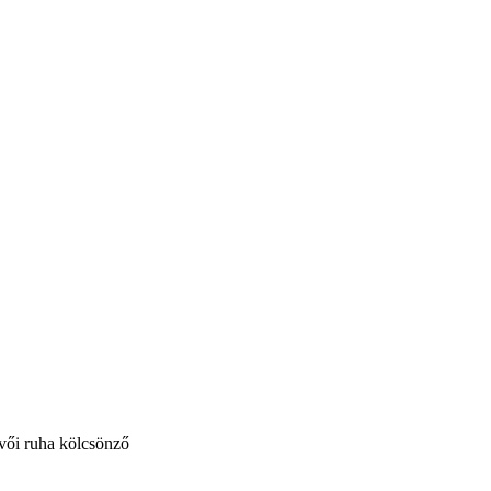
vői ruha kölcsönző