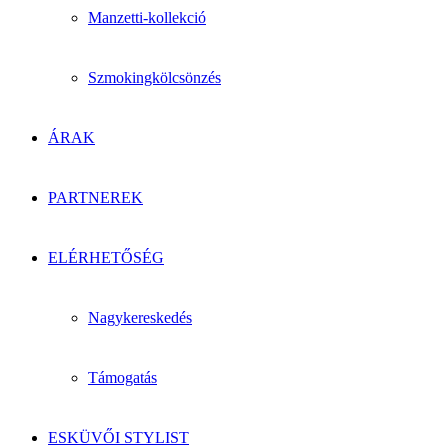
Manzetti-kollekció
Szmokingkölcsönzés
ÁRAK
PARTNEREK
ELÉRHETŐSÉG
Nagykereskedés
Támogatás
ESKÜVŐI STYLIST