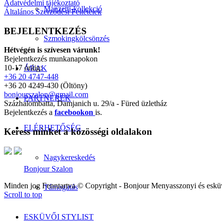
Adatvédelmi tájékoztató
Manzetti-kollekció
Általános Szerződési Feltételek
BEJELENTKEZÉS
Szmokingkölcsönzés
Hétvégén is szívesen várunk!
Bejelentkezés munkanapokon
10-17 óráig:
ÁRAK
+36 20 4747-448
+36 20 4249-430 (Öltöny)
bonjourszalon@gmail.com
PARTNEREK
Százhalombatta, Damjanich u. 29/a - Füred üzletház
Bejelentkezés a
facebookon
is.
ELÉRHETŐSÉG
Keress minket a közösségi oldalakon
Nagykereskedés
Bonjour Szalon
Minden jog Fenntartva © Copyright - Bonjour Menyasszonyi és eskü
Támogatás
Scroll to top
ESKÜVŐI STYLIST