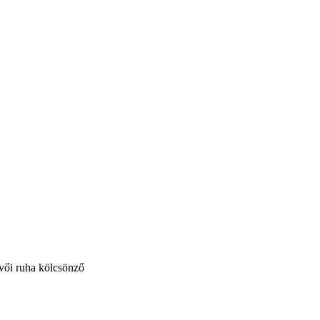
vői ruha kölcsönző