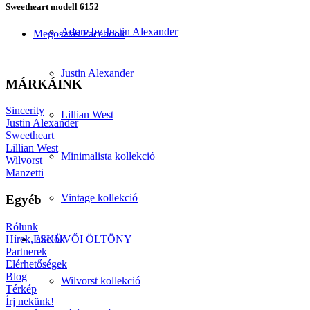
Sweetheart modell 6152
Adore by Justin Alexander
Megosztás Facebook
Justin Alexander
MÁRKÁINK
Sincerity
Lillian West
Justin Alexander
Sweetheart
Lillian West
Minimalista kollekció
Wilvorst
Manzetti
Vintage kollekció
Egyéb
Rólunk
Hírek, akciók
ESKÜVŐI ÖLTÖNY
Partnerek
Elérhetőségek
Blog
Wilvorst kollekció
Térkép
Írj nekünk!