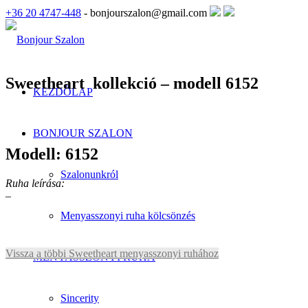
+36 20 4747-448
- bonjourszalon@gmail.com
Sweetheart kollekció – modell 6152
KEZDŐLAP
BONJOUR SZALON
Modell: 6152
Szalonunkról
Ruha leírása:
–
Menyasszonyi ruha kölcsönzés
Vissza a többi Sweetheart menyasszonyi ruhához
MENYASSZONYI RUHA
Sincerity