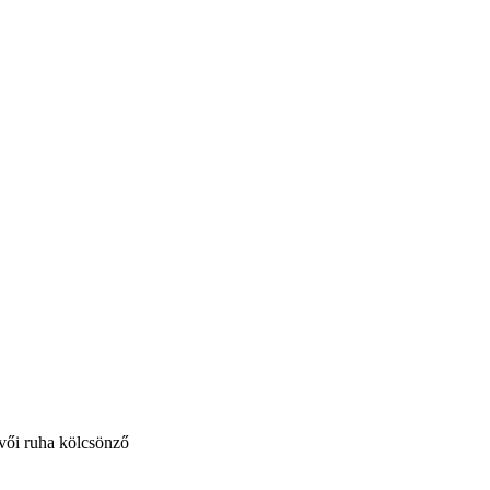
vői ruha kölcsönző