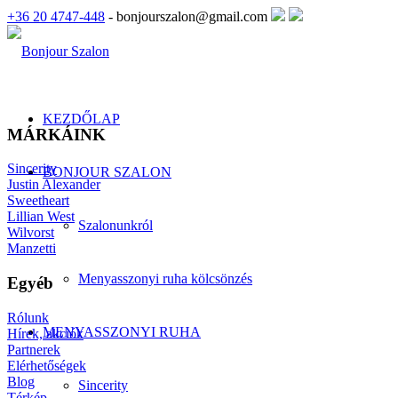
+36 20 4747-448
- bonjourszalon@gmail.com
KEZDŐLAP
MÁRKÁINK
Sincerity
BONJOUR SZALON
Justin Alexander
Sweetheart
Lillian West
Szalonunkról
Wilvorst
Manzetti
Menyasszonyi ruha kölcsönzés
Egyéb
Rólunk
MENYASSZONYI RUHA
Hírek, akciók
Partnerek
Elérhetőségek
Blog
Sincerity
Térkép