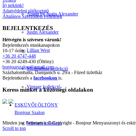
Írj nekünk!
Adatvédelmi tájékoztató
Adore by Justin Alexander
Általános Szerződési Feltételek
BEJELENTKEZÉS
Justin Alexander
Hétvégén is szívesen várunk!
Bejelentkezés munkanapokon
Lillian West
10-17 óráig:
+36 20 4747-448
+36 20 4249-430 (Öltöny)
bonjourszalon@gmail.com
Minimalista kollekció
Százhalombatta, Damjanich u. 29/a - Füred üzletház
Bejelentkezés a
facebookon
is.
Vintage kollekció
Keress minket a közösségi oldalakon
ESKÜVŐI ÖLTÖNY
Bonjour Szalon
Minden jog Fenntartva © Copyright - Bonjour Menyasszonyi és eskü
Wilvorst kollekció
Scroll to top