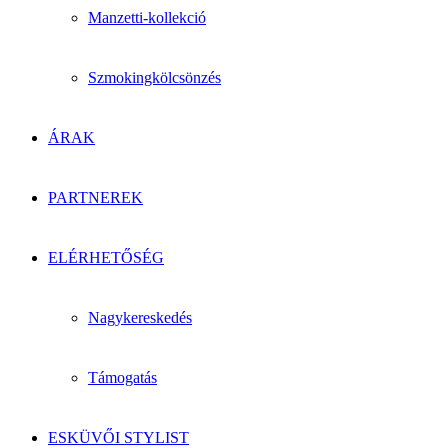
Manzetti-kollekció
Szmokingkölcsönzés
ÁRAK
PARTNEREK
ELÉRHETŐSÉG
Nagykereskedés
Támogatás
ESKÜVŐI STYLIST