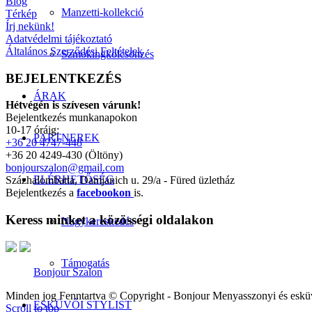
Blog
Manzetti-kollekció
Térkép
Írj nekünk!
Adatvédelmi tájékoztató
Általános Szerződési Feltételek
Szmokingkölcsönzés
BEJELENTKEZÉS
ÁRAK
Hétvégén is szívesen várunk!
Bejelentkezés munkanapokon
10-17 óráig:
PARTNEREK
+36 20 4747-448
+36 20 4249-430 (Öltöny)
bonjourszalon@gmail.com
ELÉRHETŐSÉG
Százhalombatta, Damjanich u. 29/a - Füred üzletház
Bejelentkezés a
facebookon
is.
Keress minket a közösségi oldalakon
Nagykereskedés
Támogatás
Bonjour Szalon
Minden jog Fenntartva © Copyright - Bonjour Menyasszonyi és eskü
ESKÜVŐI STYLIST
Scroll to top