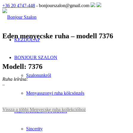
+36 20 4747-448
- bonjourszalon@gmail.com
Eden menyecske ruha – modell 7376
KEZDŐLAP
BONJOUR SZALON
Modell: 7376
Szalonunkról
Ruha leírása:
–
Menyasszonyi ruha kölcsönzés
Vissza a többi Menyecske ruha kollekcióhoz
MENYASSZONYI RUHA
Sincerity