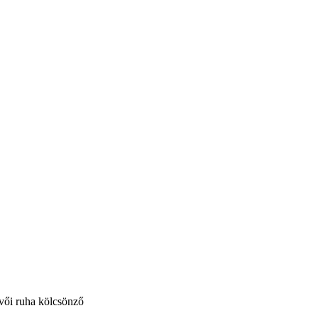
vői ruha kölcsönző