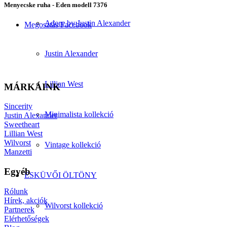
Menyecske ruha - Eden modell 7376
Adore by Justin Alexander
Megosztás Facebook
Justin Alexander
Lillian West
MÁRKÁINK
Sincerity
Minimalista kollekció
Justin Alexander
Sweetheart
Lillian West
Wilvorst
Vintage kollekció
Manzetti
Egyéb
ESKÜVŐI ÖLTÖNY
Rólunk
Hírek, akciók
Wilvorst kollekció
Partnerek
Elérhetőségek