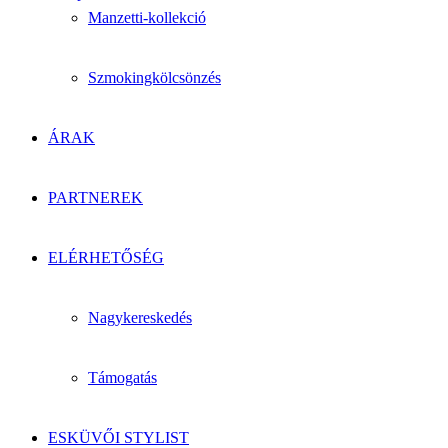
Manzetti-kollekció
Szmokingkölcsönzés
ÁRAK
PARTNEREK
ELÉRHETŐSÉG
Nagykereskedés
Támogatás
ESKÜVŐI STYLIST