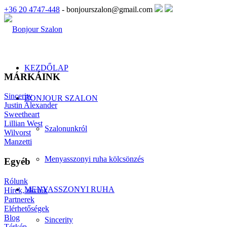
+36 20 4747-448
- bonjourszalon@gmail.com
KEZDŐLAP
MÁRKÁINK
Sincerity
BONJOUR SZALON
Justin Alexander
Sweetheart
Lillian West
Szalonunkról
Wilvorst
Manzetti
Menyasszonyi ruha kölcsönzés
Egyéb
Rólunk
MENYASSZONYI RUHA
Hírek, akciók
Partnerek
Elérhetőségek
Blog
Sincerity
Térkép