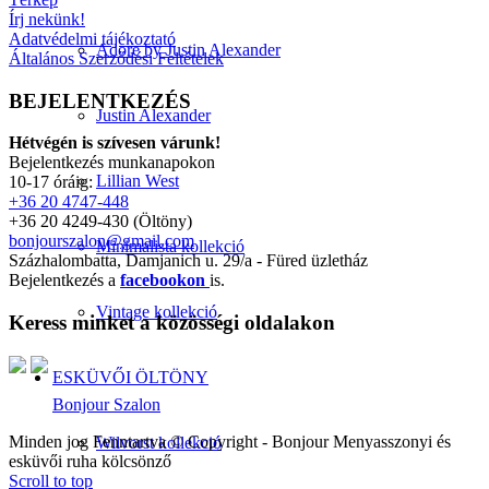
Írj nekünk!
Adatvédelmi tájékoztató
Adore by Justin Alexander
Általános Szerződési Feltételek
BEJELENTKEZÉS
Justin Alexander
Hétvégén is szívesen várunk!
Bejelentkezés munkanapokon
Lillian West
10-17 óráig:
+36 20 4747-448
+36 20 4249-430 (Öltöny)
bonjourszalon@gmail.com
Minimalista kollekció
Százhalombatta, Damjanich u. 29/a - Füred üzletház
Bejelentkezés a
facebookon
is.
Vintage kollekció
Keress minket a közösségi oldalakon
ESKÜVŐI ÖLTÖNY
Bonjour Szalon
Minden jog Fenntartva © Copyright - Bonjour Menyasszonyi és
Wilvorst kollekció
esküvői ruha kölcsönző
Scroll to top