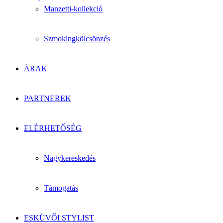
Manzetti-kollekció
Szmokingkölcsönzés
ÁRAK
PARTNEREK
ELÉRHETŐSÉG
Nagykereskedés
Támogatás
ESKÜVŐI STYLIST