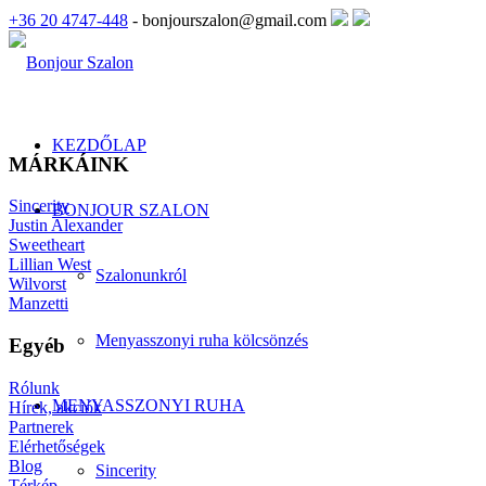
+36 20 4747-448
- bonjourszalon@gmail.com
KEZDŐLAP
MÁRKÁINK
Sincerity
BONJOUR SZALON
Justin Alexander
Sweetheart
Lillian West
Szalonunkról
Wilvorst
Manzetti
Menyasszonyi ruha kölcsönzés
Egyéb
Rólunk
MENYASSZONYI RUHA
Hírek, akciók
Partnerek
Elérhetőségek
Blog
Sincerity
Térkép