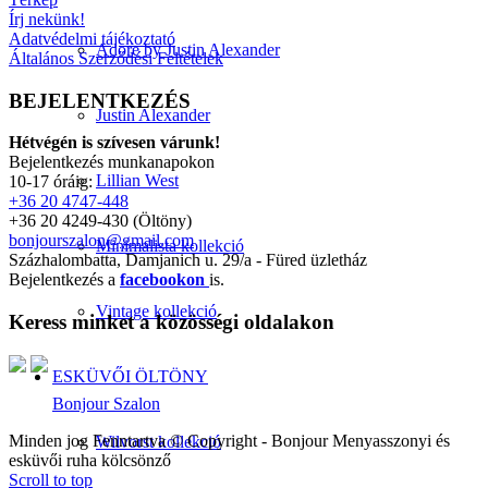
Írj nekünk!
Adatvédelmi tájékoztató
Adore by Justin Alexander
Általános Szerződési Feltételek
BEJELENTKEZÉS
Justin Alexander
Hétvégén is szívesen várunk!
Bejelentkezés munkanapokon
Lillian West
10-17 óráig:
+36 20 4747-448
+36 20 4249-430 (Öltöny)
bonjourszalon@gmail.com
Minimalista kollekció
Százhalombatta, Damjanich u. 29/a - Füred üzletház
Bejelentkezés a
facebookon
is.
Vintage kollekció
Keress minket a közösségi oldalakon
ESKÜVŐI ÖLTÖNY
Bonjour Szalon
Minden jog Fenntartva © Copyright - Bonjour Menyasszonyi és
Wilvorst kollekció
esküvői ruha kölcsönző
Scroll to top