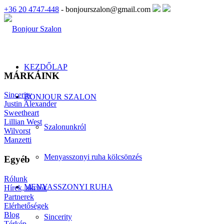
+36 20 4747-448
- bonjourszalon@gmail.com
KEZDŐLAP
MÁRKÁINK
Sincerity
BONJOUR SZALON
Justin Alexander
Sweetheart
Lillian West
Szalonunkról
Wilvorst
Manzetti
Menyasszonyi ruha kölcsönzés
Egyéb
Rólunk
MENYASSZONYI RUHA
Hírek, akciók
Partnerek
Elérhetőségek
Blog
Sincerity
Térkép