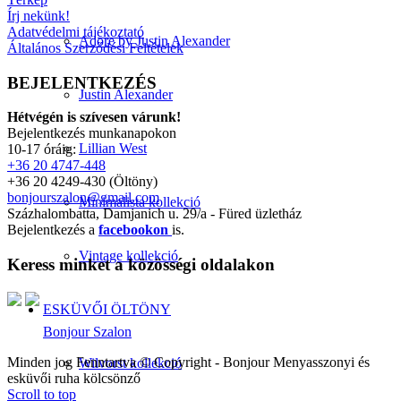
Írj nekünk!
Adatvédelmi tájékoztató
Adore by Justin Alexander
Általános Szerződési Feltételek
BEJELENTKEZÉS
Justin Alexander
Hétvégén is szívesen várunk!
Bejelentkezés munkanapokon
Lillian West
10-17 óráig:
+36 20 4747-448
+36 20 4249-430 (Öltöny)
bonjourszalon@gmail.com
Minimalista kollekció
Százhalombatta, Damjanich u. 29/a - Füred üzletház
Bejelentkezés a
facebookon
is.
Vintage kollekció
Keress minket a közösségi oldalakon
ESKÜVŐI ÖLTÖNY
Bonjour Szalon
Minden jog Fenntartva © Copyright - Bonjour Menyasszonyi és
Wilvorst kollekció
esküvői ruha kölcsönző
Scroll to top