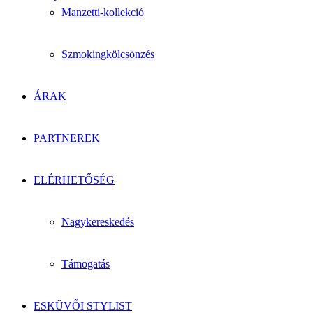
Manzetti-kollekció
Szmokingkölcsönzés
ÁRAK
PARTNEREK
ELÉRHETŐSÉG
Nagykereskedés
Támogatás
ESKÜVŐI STYLIST