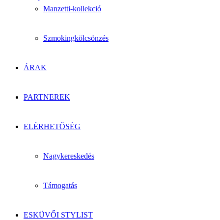
Manzetti-kollekció
Szmokingkölcsönzés
ÁRAK
PARTNEREK
ELÉRHETŐSÉG
Nagykereskedés
Támogatás
ESKÜVŐI STYLIST