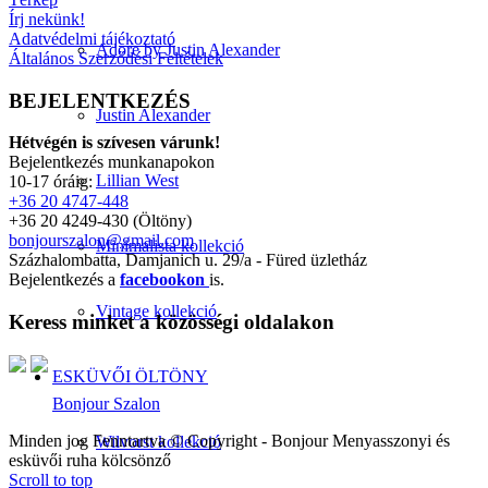
Írj nekünk!
Adatvédelmi tájékoztató
Adore by Justin Alexander
Általános Szerződési Feltételek
BEJELENTKEZÉS
Justin Alexander
Hétvégén is szívesen várunk!
Bejelentkezés munkanapokon
Lillian West
10-17 óráig:
+36 20 4747-448
+36 20 4249-430 (Öltöny)
bonjourszalon@gmail.com
Minimalista kollekció
Százhalombatta, Damjanich u. 29/a - Füred üzletház
Bejelentkezés a
facebookon
is.
Vintage kollekció
Keress minket a közösségi oldalakon
ESKÜVŐI ÖLTÖNY
Bonjour Szalon
Minden jog Fenntartva © Copyright - Bonjour Menyasszonyi és
Wilvorst kollekció
esküvői ruha kölcsönző
Scroll to top