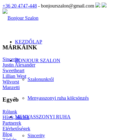
+36 20 4747-448
- bonjourszalon@gmail.com
KEZDŐLAP
MÁRKÁINK
Sincerity
BONJOUR SZALON
Justin Alexander
Sweetheart
Lillian West
Szalonunkról
Wilvorst
Manzetti
Menyasszonyi ruha kölcsönzés
Egyéb
Rólunk
MENYASSZONYI RUHA
Hírek, akciók
Partnerek
Elérhetőségek
Blog
Sincerity
Térkép