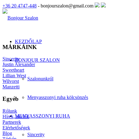
+36 20 4747-448
- bonjourszalon@gmail.com
KEZDŐLAP
MÁRKÁINK
Sincerity
BONJOUR SZALON
Justin Alexander
Sweetheart
Lillian West
Szalonunkról
Wilvorst
Manzetti
Menyasszonyi ruha kölcsönzés
Egyéb
Rólunk
MENYASSZONYI RUHA
Hírek, akciók
Partnerek
Elérhetőségek
Blog
Sincerity
Térkép