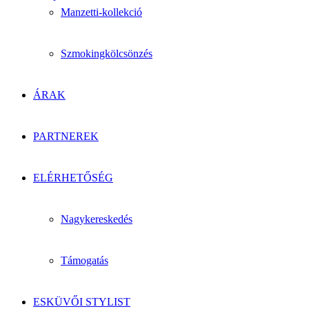
Manzetti-kollekció
Szmokingkölcsönzés
ÁRAK
PARTNEREK
ELÉRHETŐSÉG
Nagykereskedés
Támogatás
ESKÜVŐI STYLIST