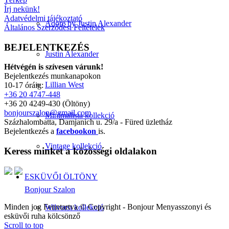
Írj nekünk!
Adatvédelmi tájékoztató
Adore by Justin Alexander
Általános Szerződési Feltételek
BEJELENTKEZÉS
Justin Alexander
Hétvégén is szívesen várunk!
Bejelentkezés munkanapokon
Lillian West
10-17 óráig:
+36 20 4747-448
+36 20 4249-430 (Öltöny)
bonjourszalon@gmail.com
Minimalista kollekció
Százhalombatta, Damjanich u. 29/a - Füred üzletház
Bejelentkezés a
facebookon
is.
Vintage kollekció
Keress minket a közösségi oldalakon
ESKÜVŐI ÖLTÖNY
Bonjour Szalon
Minden jog Fenntartva © Copyright - Bonjour Menyasszonyi és
Wilvorst kollekció
esküvői ruha kölcsönző
Scroll to top