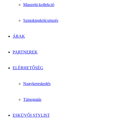
Manzetti-kollekció
Szmokingkölcsönzés
ÁRAK
PARTNEREK
ELÉRHETŐSÉG
Nagykereskedés
Támogatás
ESKÜVŐI STYLIST