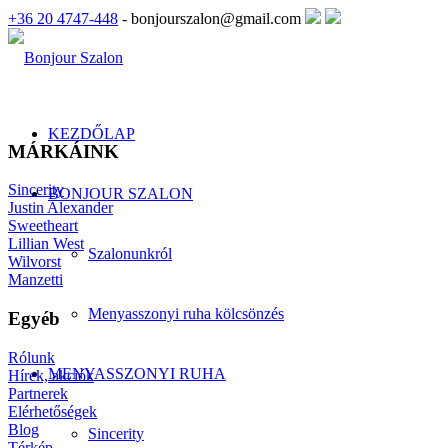
+36 20 4747-448
- bonjourszalon@gmail.com
KEZDŐLAP
MÁRKÁINK
Sincerity
BONJOUR SZALON
Justin Alexander
Sweetheart
Lillian West
Szalonunkról
Wilvorst
Manzetti
Menyasszonyi ruha kölcsönzés
Egyéb
Rólunk
MENYASSZONYI RUHA
Hírek, akciók
Partnerek
Elérhetőségek
Blog
Sincerity
Térkép