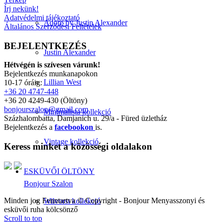
Írj nekünk!
Adatvédelmi tájékoztató
Adore by Justin Alexander
Általános Szerződési Feltételek
BEJELENTKEZÉS
Justin Alexander
Hétvégén is szívesen várunk!
Bejelentkezés munkanapokon
Lillian West
10-17 óráig:
+36 20 4747-448
+36 20 4249-430 (Öltöny)
bonjourszalon@gmail.com
Minimalista kollekció
Százhalombatta, Damjanich u. 29/a - Füred üzletház
Bejelentkezés a
facebookon
is.
Vintage kollekció
Keress minket a közösségi oldalakon
ESKÜVŐI ÖLTÖNY
Bonjour Szalon
Minden jog Fenntartva © Copyright - Bonjour Menyasszonyi és
Wilvorst kollekció
esküvői ruha kölcsönző
Scroll to top