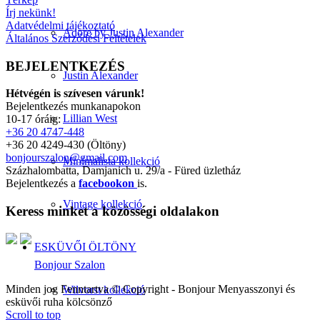
Írj nekünk!
Adatvédelmi tájékoztató
Adore by Justin Alexander
Általános Szerződési Feltételek
BEJELENTKEZÉS
Justin Alexander
Hétvégén is szívesen várunk!
Bejelentkezés munkanapokon
Lillian West
10-17 óráig:
+36 20 4747-448
+36 20 4249-430 (Öltöny)
bonjourszalon@gmail.com
Minimalista kollekció
Százhalombatta, Damjanich u. 29/a - Füred üzletház
Bejelentkezés a
facebookon
is.
Vintage kollekció
Keress minket a közösségi oldalakon
ESKÜVŐI ÖLTÖNY
Bonjour Szalon
Minden jog Fenntartva © Copyright - Bonjour Menyasszonyi és
Wilvorst kollekció
esküvői ruha kölcsönző
Scroll to top