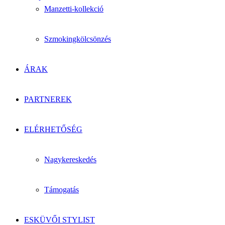
Manzetti-kollekció
Szmokingkölcsönzés
ÁRAK
PARTNEREK
ELÉRHETŐSÉG
Nagykereskedés
Támogatás
ESKÜVŐI STYLIST