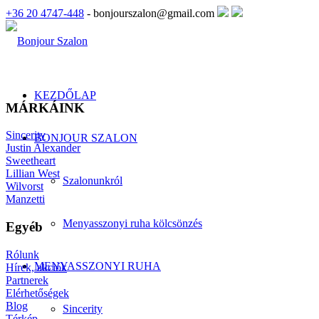
+36 20 4747-448
- bonjourszalon@gmail.com
KEZDŐLAP
MÁRKÁINK
Sincerity
BONJOUR SZALON
Justin Alexander
Sweetheart
Lillian West
Szalonunkról
Wilvorst
Manzetti
Menyasszonyi ruha kölcsönzés
Egyéb
Rólunk
MENYASSZONYI RUHA
Hírek, akciók
Partnerek
Elérhetőségek
Blog
Sincerity
Térkép