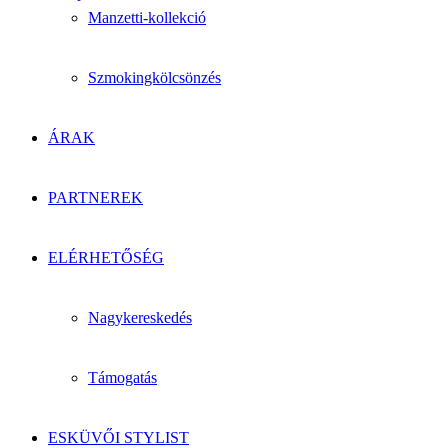
Manzetti-kollekció
Szmokingkölcsönzés
ÁRAK
PARTNEREK
ELÉRHETŐSÉG
Nagykereskedés
Támogatás
ESKÜVŐI STYLIST