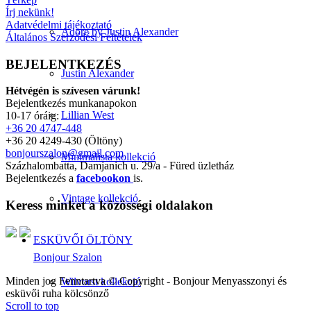
Írj nekünk!
Adatvédelmi tájékoztató
Adore by Justin Alexander
Általános Szerződési Feltételek
BEJELENTKEZÉS
Justin Alexander
Hétvégén is szívesen várunk!
Bejelentkezés munkanapokon
Lillian West
10-17 óráig:
+36 20 4747-448
+36 20 4249-430 (Öltöny)
bonjourszalon@gmail.com
Minimalista kollekció
Százhalombatta, Damjanich u. 29/a - Füred üzletház
Bejelentkezés a
facebookon
is.
Vintage kollekció
Keress minket a közösségi oldalakon
ESKÜVŐI ÖLTÖNY
Bonjour Szalon
Minden jog Fenntartva © Copyright - Bonjour Menyasszonyi és
Wilvorst kollekció
esküvői ruha kölcsönző
Scroll to top