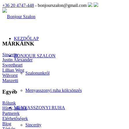
+36 20 4747-448
- bonjourszalon@gmail.com
KEZDŐLAP
MÁRKÁINK
Sincerity
BONJOUR SZALON
Justin Alexander
Sweetheart
Lillian West
Szalonunkról
Wilvorst
Manzetti
Menyasszonyi ruha kölcsönzés
Egyéb
Rólunk
MENYASSZONYI RUHA
Hírek, akciók
Partnerek
Elérhetőségek
Blog
Sincerity
Térkép