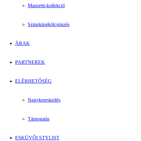
Manzetti-kollekció
Szmokingkölcsönzés
ÁRAK
PARTNEREK
ELÉRHETŐSÉG
Nagykereskedés
Támogatás
ESKÜVŐI STYLIST