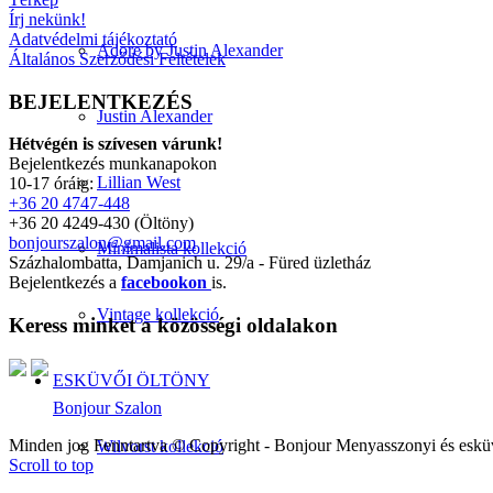
Írj nekünk!
Adatvédelmi tájékoztató
Adore by Justin Alexander
Általános Szerződési Feltételek
BEJELENTKEZÉS
Justin Alexander
Hétvégén is szívesen várunk!
Bejelentkezés munkanapokon
Lillian West
10-17 óráig:
+36 20 4747-448
+36 20 4249-430 (Öltöny)
bonjourszalon@gmail.com
Minimalista kollekció
Százhalombatta, Damjanich u. 29/a - Füred üzletház
Bejelentkezés a
facebookon
is.
Vintage kollekció
Keress minket a közösségi oldalakon
ESKÜVŐI ÖLTÖNY
Bonjour Szalon
Minden jog Fenntartva © Copyright - Bonjour Menyasszonyi és eskü
Wilvorst kollekció
Scroll to top