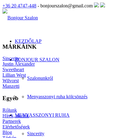
+36 20 4747-448
- bonjourszalon@gmail.com
KEZDŐLAP
MÁRKÁINK
Sincerity
BONJOUR SZALON
Justin Alexander
Sweetheart
Lillian West
Szalonunkról
Wilvorst
Manzetti
Menyasszonyi ruha kölcsönzés
Egyéb
Rólunk
MENYASSZONYI RUHA
Hírek, akciók
Partnerek
Elérhetőségek
Blog
Sincerity
Térkép