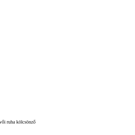
vői ruha kölcsönző