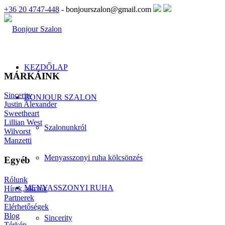
+36 20 4747-448
- bonjourszalon@gmail.com
KEZDŐLAP
MÁRKÁINK
Sincerity
BONJOUR SZALON
Justin Alexander
Sweetheart
Lillian West
Szalonunkról
Wilvorst
Manzetti
Menyasszonyi ruha kölcsönzés
Egyéb
Rólunk
MENYASSZONYI RUHA
Hírek, akciók
Partnerek
Elérhetőségek
Blog
Sincerity
Térkép