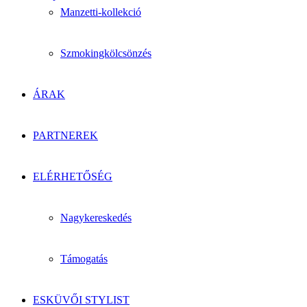
Manzetti-kollekció
Szmokingkölcsönzés
ÁRAK
PARTNEREK
ELÉRHETŐSÉG
Nagykereskedés
Támogatás
ESKÜVŐI STYLIST