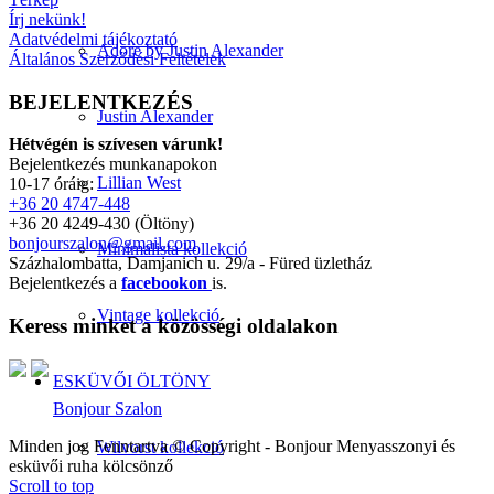
Írj nekünk!
Adatvédelmi tájékoztató
Adore by Justin Alexander
Általános Szerződési Feltételek
BEJELENTKEZÉS
Justin Alexander
Hétvégén is szívesen várunk!
Bejelentkezés munkanapokon
Lillian West
10-17 óráig:
+36 20 4747-448
+36 20 4249-430 (Öltöny)
bonjourszalon@gmail.com
Minimalista kollekció
Százhalombatta, Damjanich u. 29/a - Füred üzletház
Bejelentkezés a
facebookon
is.
Vintage kollekció
Keress minket a közösségi oldalakon
ESKÜVŐI ÖLTÖNY
Bonjour Szalon
Minden jog Fenntartva © Copyright - Bonjour Menyasszonyi és
Wilvorst kollekció
esküvői ruha kölcsönző
Scroll to top