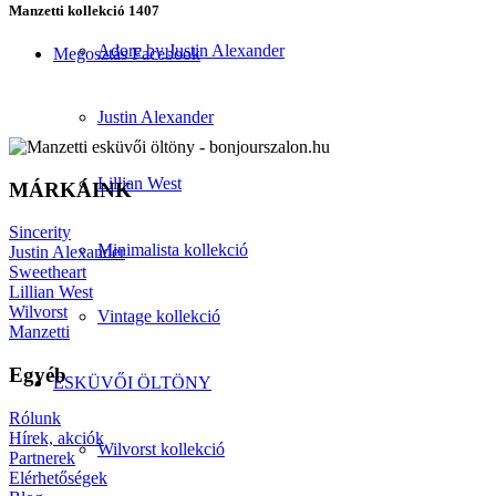
Manzetti kollekció 1407
Adore by Justin Alexander
Megosztás Facebook
Justin Alexander
Lillian West
MÁRKÁINK
Sincerity
Minimalista kollekció
Justin Alexander
Sweetheart
Lillian West
Wilvorst
Vintage kollekció
Manzetti
Egyéb
ESKÜVŐI ÖLTÖNY
Rólunk
Hírek, akciók
Wilvorst kollekció
Partnerek
Elérhetőségek