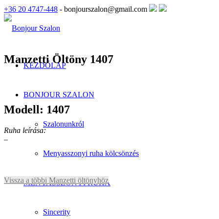
+36 20 4747-448
- bonjourszalon@gmail.com
Manzetti Öltöny 1407
KEZDŐLAP
BONJOUR SZALON
Modell: 1407
Szalonunkról
Ruha leírása:
–
Menyasszonyi ruha kölcsönzés
Vissza a többi Manzetti öltönyhöz
MENYASSZONYI RUHA
Sincerity