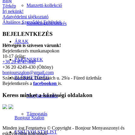
Blog
Manzetti-kollekció
Térkép
Írj nekünk!
Adatvédelmi tájékoztató
Általános Szerződési Feltételek
Szmokingkölcsönzés
BEJELENTKEZÉS
ÁRAK
Hétvégén is szívesen várunk!
Bejelentkezés munkanapokon
10-17 óráig:
PARTNEREK
+36 20 4747-448
+36 20 4249-430 (Öltöny)
bonjourszalon@gmail.com
ELÉRHETŐSÉG
Százhalombatta, Damjanich u. 29/a - Füred üzletház
Bejelentkezés a
facebookon
is.
Keress minket a közösségi oldalakon
Nagykereskedés
Támogatás
Bonjour Szalon
Minden jog Fenntartva © Copyright - Bonjour Menyasszonyi és
ESKÜVŐI STYLIST
esküvői ruha kölcsönző