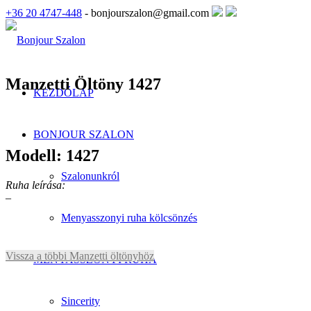
+36 20 4747-448
- bonjourszalon@gmail.com
Manzetti Öltöny 1427
KEZDŐLAP
BONJOUR SZALON
Modell: 1427
Szalonunkról
Ruha leírása:
–
Menyasszonyi ruha kölcsönzés
Vissza a többi Manzetti öltönyhöz
MENYASSZONYI RUHA
Sincerity