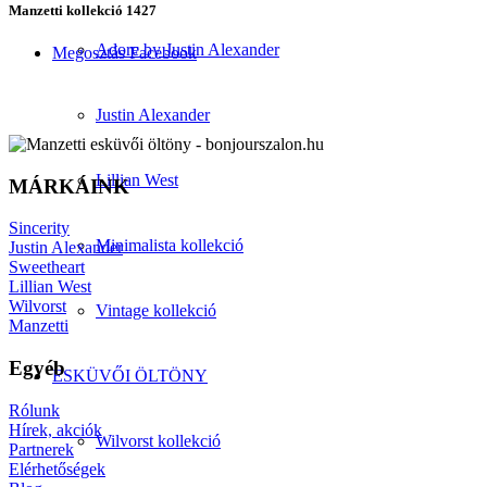
Manzetti kollekció 1427
Adore by Justin Alexander
Megosztás Facebook
Justin Alexander
Lillian West
MÁRKÁINK
Sincerity
Minimalista kollekció
Justin Alexander
Sweetheart
Lillian West
Wilvorst
Vintage kollekció
Manzetti
Egyéb
ESKÜVŐI ÖLTÖNY
Rólunk
Hírek, akciók
Wilvorst kollekció
Partnerek
Elérhetőségek