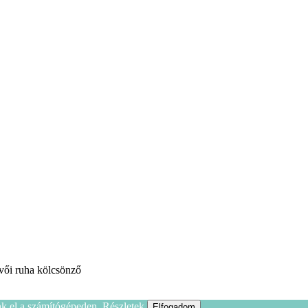
vői ruha kölcsönző
nk el a számítógépeden.
Részletek
Elfogadom