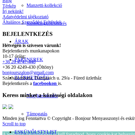
Blog
Manzetti-kollekció
Térkép
Írj nekünk!
Adatvédelmi tájékoztató
Általános Szerződési Feltételek
Szmokingkölcsönzés
BEJELENTKEZÉS
ÁRAK
Hétvégén is szívesen várunk!
Bejelentkezés munkanapokon
10-17 óráig:
PARTNEREK
+36 20 4747-448
+36 20 4249-430 (Öltöny)
bonjourszalon@gmail.com
ELÉRHETŐSÉG
Százhalombatta, Damjanich u. 29/a - Füred üzletház
Bejelentkezés a
facebookon
is.
Keress minket a közösségi oldalakon
Nagykereskedés
Támogatás
Minden jog Fenntartva © Copyright - Bonjour Menyasszonyi és eskü
Scroll to top
ESKÜVŐI STYLIST
A weboldal használatához el kell fogadnod, hogy cookie-kat helyezü