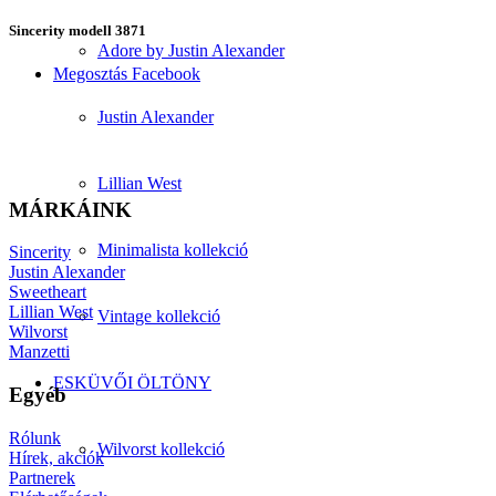
Sincerity modell 3871
Adore by Justin Alexander
Megosztás Facebook
Justin Alexander
Lillian West
MÁRKÁINK
Minimalista kollekció
Sincerity
Justin Alexander
Sweetheart
Lillian West
Vintage kollekció
Wilvorst
Manzetti
ESKÜVŐI ÖLTÖNY
Egyéb
Rólunk
Wilvorst kollekció
Hírek, akciók
Partnerek