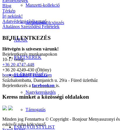
Elérhetőségek
Manzetti-kollekció
Blog
Térkép
Írj nekünk!
Adatvédelmi tájékoztató
Szmokingkölcsönzés
Általános Szerződési Feltételek
BEJELENTKEZÉS
ÁRAK
Hétvégén is szívesen várunk!
Bejelentkezés munkanapokon
PARTNEREK
10-17 óráig:
+36 20 4747-448
+36 20 4249-430 (Öltöny)
ELÉRHETŐSÉG
bonjourszalon@gmail.com
Százhalombatta, Damjanich u. 29/a - Füred üzletház
Bejelentkezés a
facebookon
is.
Nagykereskedés
Keress minket a közösségi oldalakon
Támogatás
Minden jog Fenntartva © Copyright - Bonjour Menyasszonyi és
esküvői ruha kölcsönző
ESKÜVŐI STYLIST
Scroll to top