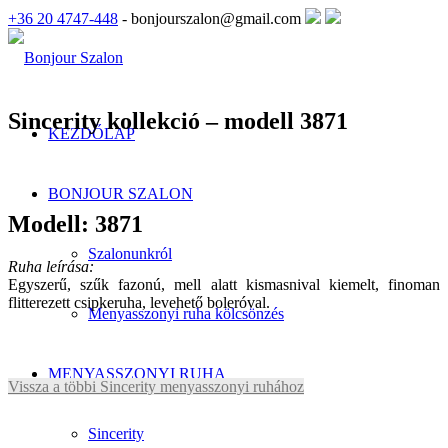
+36 20 4747-448
- bonjourszalon@gmail.com
Sincerity kollekció – modell 3871
KEZDŐLAP
BONJOUR SZALON
Modell: 3871
Szalonunkról
Ruha leírása:
Egyszerű, szűk fazonú, mell alatt kismasnival kiemelt, finoman
flitterezett csipkeruha, levehető boleróval.
Menyasszonyi ruha kölcsönzés
MENYASSZONYI RUHA
Vissza a többi Sincerity menyasszonyi ruhához
Sincerity