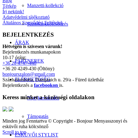
Blog
Manzetti-kollekció
Térkép
Írj nekünk!
Adatvédelmi tájékoztató
Általános Szerződési Feltételek
Szmokingkölcsönzés
BEJELENTKEZÉS
ÁRAK
Hétvégén is szívesen várunk!
Bejelentkezés munkanapokon
10-17 óráig:
PARTNEREK
+36 20 4747-448
+36 20 4249-430 (Öltöny)
bonjourszalon@gmail.com
ELÉRHETŐSÉG
Százhalombatta, Damjanich u. 29/a - Füred üzletház
Bejelentkezés a
facebookon
is.
Keress minket a közösségi oldalakon
Nagykereskedés
Támogatás
Minden jog Fenntartva © Copyright - Bonjour Menyasszonyi és
esküvői ruha kölcsönző
Scroll to top
ESKÜVŐI STYLIST