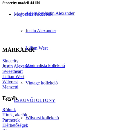
Sincerity modell 44150
Adore by Justin Alexander
Megosztás Facebook
Justin Alexander
Lillian West
MÁRKÁINK
Sincerity
Minimalista kollekció
Justin Alexander
Sweetheart
Lillian West
Wilvorst
Vintage kollekció
Manzetti
Egyéb
ESKÜVŐI ÖLTÖNY
Rólunk
Hírek, akciók
Wilvorst kollekció
Partnerek
Elérhetőségek