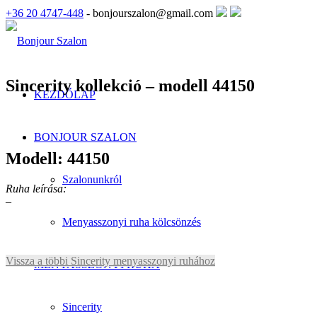
+36 20 4747-448
- bonjourszalon@gmail.com
Sincerity kollekció – modell 44150
KEZDŐLAP
BONJOUR SZALON
Modell: 44150
Szalonunkról
Ruha leírása:
–
Menyasszonyi ruha kölcsönzés
Vissza a többi Sincerity menyasszonyi ruhához
MENYASSZONYI RUHA
Sincerity