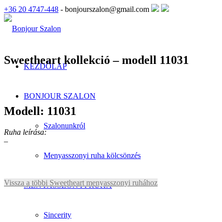
+36 20 4747-448
- bonjourszalon@gmail.com
Sweetheart kollekció – modell 11031
KEZDŐLAP
BONJOUR SZALON
Modell: 11031
Szalonunkról
Ruha leírása:
–
Menyasszonyi ruha kölcsönzés
Vissza a többi Sweetheart menyasszonyi ruhához
MENYASSZONYI RUHA
Sincerity