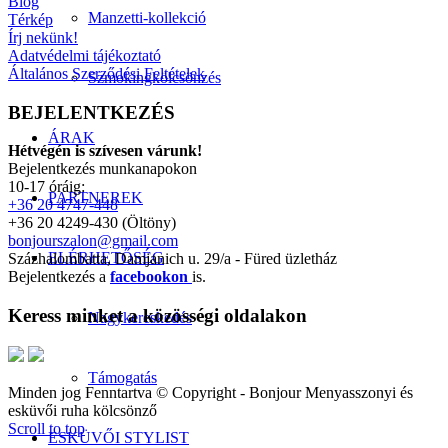
Blog
Manzetti-kollekció
Térkép
Írj nekünk!
Adatvédelmi tájékoztató
Általános Szerződési Feltételek
Szmokingkölcsönzés
BEJELENTKEZÉS
ÁRAK
Hétvégén is szívesen várunk!
Bejelentkezés munkanapokon
10-17 óráig:
PARTNEREK
+36 20 4747-448
+36 20 4249-430 (Öltöny)
bonjourszalon@gmail.com
ELÉRHETŐSÉG
Százhalombatta, Damjanich u. 29/a - Füred üzletház
Bejelentkezés a
facebookon
is.
Keress minket a közösségi oldalakon
Nagykereskedés
Támogatás
Minden jog Fenntartva © Copyright - Bonjour Menyasszonyi és
esküvői ruha kölcsönző
Scroll to top
ESKÜVŐI STYLIST