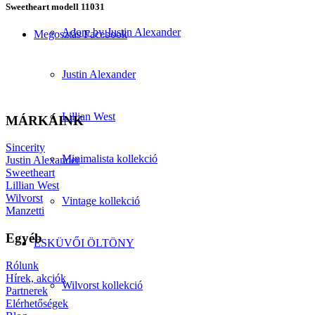
Sweetheart modell 11031
Adore by Justin Alexander
Megosztás Facebook
Justin Alexander
Lillian West
MÁRKÁINK
Sincerity
Minimalista kollekció
Justin Alexander
Sweetheart
Lillian West
Wilvorst
Vintage kollekció
Manzetti
Egyéb
ESKÜVŐI ÖLTÖNY
Rólunk
Hírek, akciók
Wilvorst kollekció
Partnerek
Elérhetőségek