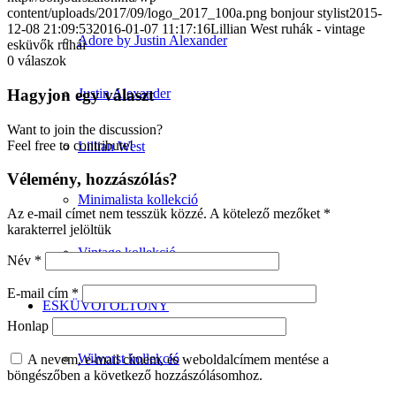
content/uploads/2017/09/logo_2017_100a.png
bonjour stylist
2015-
12-08 21:09:53
2016-01-07 11:17:16
Lillian West ruhák - vintage
Adore by Justin Alexander
esküvők ruhái
0
válaszok
Hagyjon egy választ
Justin Alexander
Want to join the discussion?
Feel free to contribute!
Lillian West
Vélemény, hozzászólás?
Minimalista kollekció
Az e-mail címet nem tesszük közzé.
A kötelező mezőket
*
karakterrel jelöltük
Vintage kollekció
Név
*
E-mail cím
*
ESKÜVŐI ÖLTÖNY
Honlap
Wilvorst kollekció
A nevem, e-mail címem, és weboldalcímem mentése a
böngészőben a következő hozzászólásomhoz.