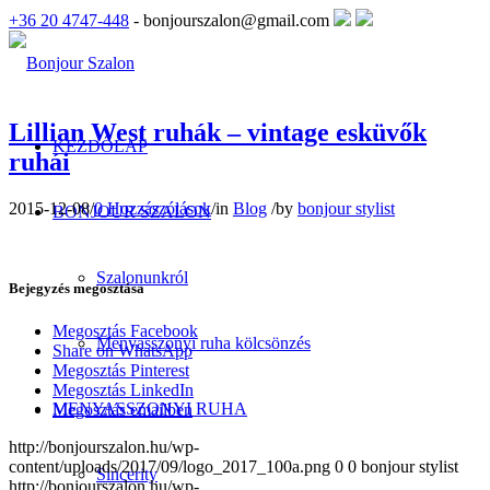
+36 20 4747-448
- bonjourszalon@gmail.com
Lillian West ruhák – vintage esküvők
KEZDŐLAP
ruhái
2015-12-08
/
0 Hozzászólások
/
in
Blog
/
by
bonjour stylist
BONJOUR SZALON
Szalonunkról
Bejegyzés megosztása
Megosztás Facebook
Menyasszonyi ruha kölcsönzés
Share on WhatsApp
Megosztás Pinterest
Megosztás LinkedIn
MENYASSZONYI RUHA
Megosztás emailben
http://bonjourszalon.hu/wp-
content/uploads/2017/09/logo_2017_100a.png
0
0
bonjour stylist
Sincerity
http://bonjourszalon.hu/wp-