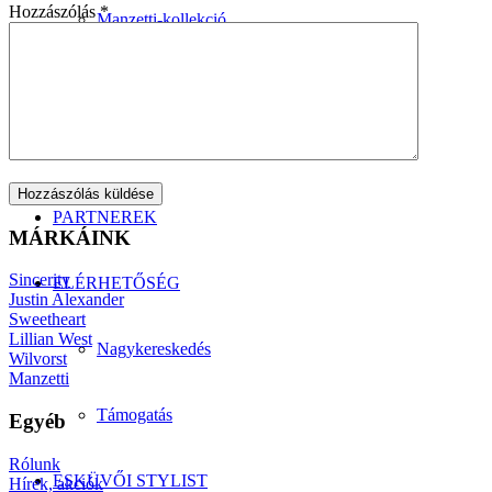
Hozzászólás
*
Manzetti-kollekció
Szmokingkölcsönzés
ÁRAK
PARTNEREK
MÁRKÁINK
Sincerity
ELÉRHETŐSÉG
Justin Alexander
Sweetheart
Lillian West
Nagykereskedés
Wilvorst
Manzetti
Támogatás
Egyéb
Rólunk
ESKÜVŐI STYLIST
Hírek, akciók