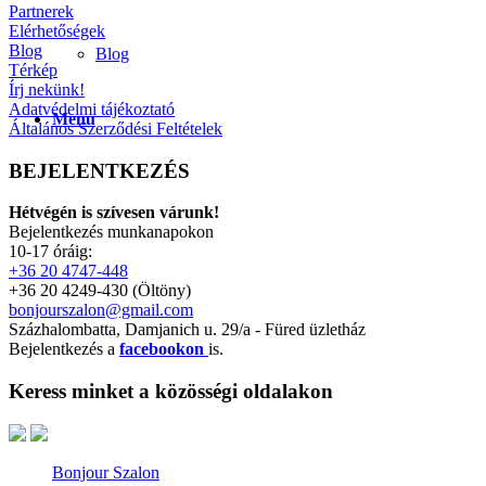
Partnerek
Elérhetőségek
Blog
Blog
Térkép
Írj nekünk!
Adatvédelmi tájékoztató
Menu
Általános Szerződési Feltételek
BEJELENTKEZÉS
Hétvégén is szívesen várunk!
Bejelentkezés munkanapokon
10-17 óráig:
+36 20 4747-448
+36 20 4249-430 (Öltöny)
bonjourszalon@gmail.com
Százhalombatta, Damjanich u. 29/a - Füred üzletház
Bejelentkezés a
facebookon
is.
Keress minket a közösségi oldalakon
Minden jog Fenntartva © Copyright - Bonjour Menyasszonyi és