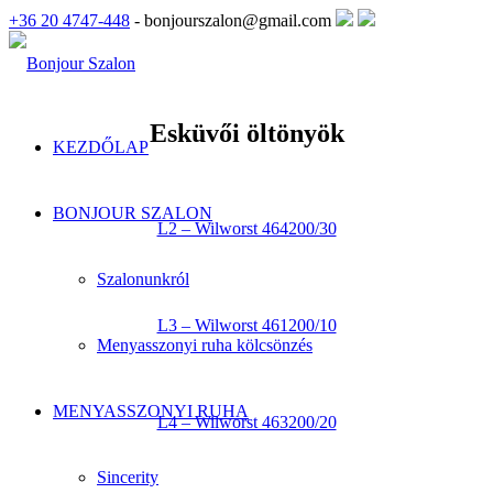
+36 20 4747-448
- bonjourszalon@gmail.com
Esküvői öltönyök
KEZDŐLAP
BONJOUR SZALON
L2 – Wilworst 464200/30
Szalonunkról
L3 – Wilworst 461200/10
Menyasszonyi ruha kölcsönzés
MENYASSZONYI RUHA
L4 – Wilworst 463200/20
Sincerity