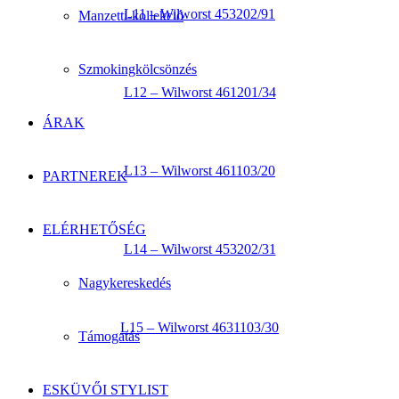
L11 – Wilworst 453202/91
Manzetti-kollekció
Szmokingkölcsönzés
L12 – Wilworst 461201/34
ÁRAK
L13 – Wilworst 461103/20
PARTNEREK
ELÉRHETŐSÉG
L14 – Wilworst 453202/31
Nagykereskedés
L15 – Wilworst 4631103/30
Támogatás
ESKÜVŐI STYLIST