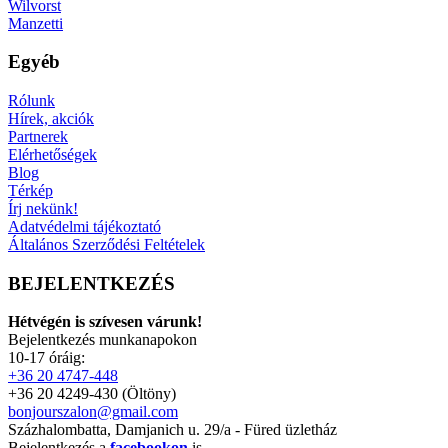
Wilvorst
Manzetti
Egyéb
Rólunk
Hírek, akciók
Partnerek
Elérhetőségek
Blog
Térkép
Írj nekünk!
Adatvédelmi tájékoztató
Általános Szerződési Feltételek
BEJELENTKEZÉS
Hétvégén is szívesen várunk!
Bejelentkezés munkanapokon
10-17 óráig:
+36 20 4747-448
+36 20 4249-430 (Öltöny)
bonjourszalon@gmail.com
Százhalombatta, Damjanich u. 29/a - Füred üzletház
Bejelentkezés a
facebookon
is.