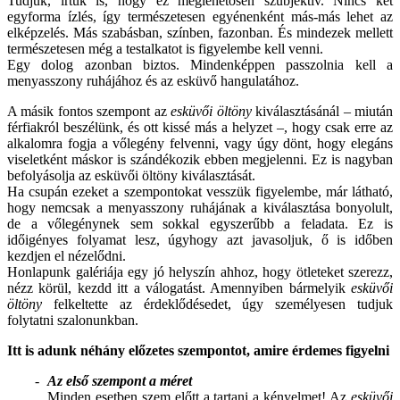
Tudjuk, írtuk is, hogy ez meglehetősen szubjektív. Nincs két
egyforma ízlés, így természetesen egyénenként más-más lehet az
elképzelés. Más szabásban, színben, fazonban. És mindezek mellett
természetesen még a testalkatot is figyelembe kell venni.
Egy dolog azonban biztos. Mindenképpen passzolnia kell a
menyasszony ruhájához és az esküvő hangulatához.
A másik fontos szempont az
esküvői öltöny
kiválasztásánál – miután
férfiakról beszélünk, és ott kissé más a helyzet –, hogy csak erre az
alkalomra fogja a vőlegény felvenni, vagy úgy dönt, hogy elegáns
viseletként máskor is szándékozik ebben megjelenni. Ez is nagyban
befolyásolja az esküvői öltöny kiválasztását.
Ha csupán ezeket a szempontokat vesszük figyelembe, már látható,
hogy nemcsak a menyasszony ruhájának a kiválasztása bonyolult,
de a vőlegénynek sem sokkal egyszerűbb a feladata. Ez is
időigényes folyamat lesz, úgyhogy azt javasoljuk, ő is időben
kezdjen el nézelődni.
Honlapunk galériája egy jó helyszín ahhoz, hogy ötleteket szerezz,
nézz körül, kezdd itt a válogatást. Amennyiben bármelyik
esküvői
öltöny
felkeltette az érdeklődésedet, úgy személyesen tudjuk
folytatni szalonunkban.
Itt is adunk néhány előzetes szempontot, amire érdemes figyelni
Az első szempont a méret
Minden esetben szem előtt a tartani a kényelmet! Az
esküvői