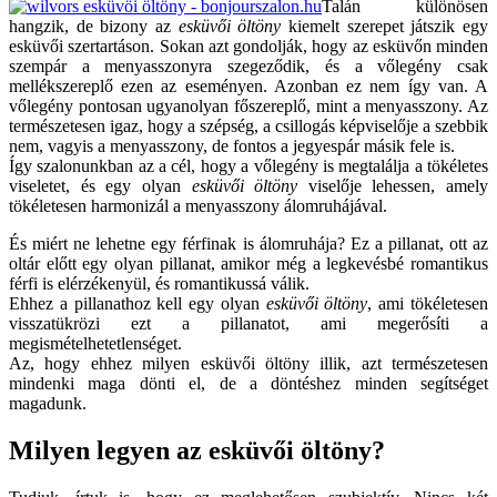
Talán különösen
hangzik, de bizony az
esküvői öltöny
kiemelt szerepet játszik egy
esküvői szertartáson. Sokan azt gondolják, hogy az esküvőn minden
szempár a menyasszonyra szegeződik, és a vőlegény csak
mellékszereplő ezen az eseményen. Azonban ez nem így van. A
vőlegény pontosan ugyanolyan főszereplő, mint a menyasszony. Az
természetesen igaz, hogy a szépség, a csillogás képviselője a szebbik
nem, vagyis a menyasszony, de fontos a jegyespár másik fele is.
Így szalonunkban az a cél, hogy a vőlegény is megtalálja a tökéletes
viseletet, és egy olyan
esküvői öltöny
viselője lehessen, amely
tökéletesen harmonizál a menyasszony álomruhájával.
És miért ne lehetne egy férfinak is álomruhája? Ez a pillanat, ott az
oltár előtt egy olyan pillanat, amikor még a legkevésbé romantikus
férfi is elérzékenyül, és romantikussá válik.
Ehhez a pillanathoz kell egy olyan
esküvői öltöny
, ami tökéletesen
visszatükrözi ezt a pillanatot, ami megerősíti a
megismételhetetlenséget.
Az, hogy ehhez milyen esküvői öltöny illik, azt természetesen
mindenki maga dönti el, de a döntéshez minden segítséget
magadunk.
Milyen legyen az esküvői öltöny?