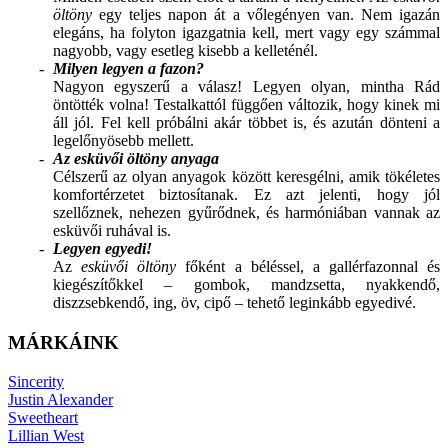
öltöny
egy teljes napon át a vőlegényen van. Nem igazán
elegáns, ha folyton igazgatnia kell, mert vagy egy számmal
nagyobb, vagy esetleg kisebb a kelleténél.
Milyen legyen a fazon?
Nagyon egyszerű a válasz! Legyen olyan, mintha Rád
öntötték volna! Testalkattól függően változik, hogy kinek mi
áll jól. Fel kell próbálni akár többet is, és azután dönteni a
legelőnyösebb mellett.
Az esküvői öltöny anyaga
Célszerű az olyan anyagok között keresgélni, amik tökéletes
komfortérzetet biztosítanak. Ez azt jelenti, hogy jól
szellőznek, nehezen gyűrődnek, és harmóniában vannak az
esküvői ruhával is.
Legyen egyedi!
Az
esküvői öltöny
főként a béléssel, a gallérfazonnal és
kiegészítőkkel – gombok, mandzsetta, nyakkendő,
diszzsebkendő, ing, öv, cipő – tehető leginkább egyedivé.
MÁRKÁINK
Sincerity
Justin Alexander
Sweetheart
Lillian West