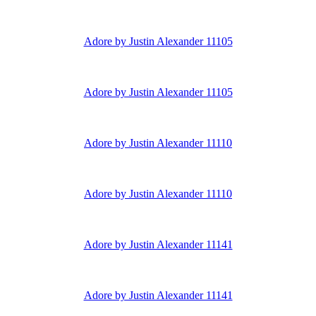
Adore by Justin Alexander 11105
Adore by Justin Alexander 11105
Adore by Justin Alexander 11110
Adore by Justin Alexander 11110
Adore by Justin Alexander 11141
Adore by Justin Alexander 11141