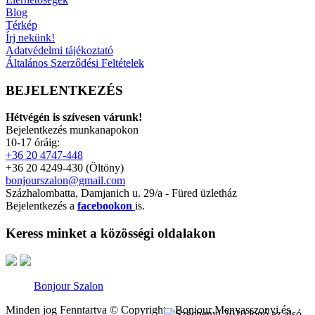
Blog
Térkép
Írj nekünk!
Adatvédelmi tájékoztató
Általános Szerződési Feltételek
BEJELENTKEZÉS
Hétvégén is szívesen várunk!
Bejelentkezés munkanapokon
10-17 óráig:
+36 20 4747-448
+36 20 4249-430 (Öltöny)
bonjourszalon@gmail.com
Százhalombatta, Damjanich u. 29/a - Füred üzletház
Bejelentkezés a
facebookon
is.
Keress minket a közösségi oldalakon
Bonjour Szalon
Minden jog Fenntartva © Copyright - Bonjour Menyasszonyi és