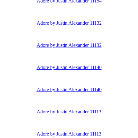
Adore by Justin Alexander 11154
Adore by Justin Alexander 11132
Adore by Justin Alexander 11132
Adore by Justin Alexander 11140
Adore by Justin Alexander 11140
Adore by Justin Alexander 11113
Adore by Justin Alexander 11113