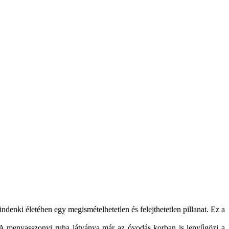
denki életében egy megismételhetetlen és felejthetetlen pillanat. Ez a
 A menyasszonyi ruha látványa már az óvodás korban is lenyűgözi a