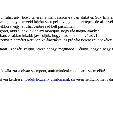
yi ruhát úgy, hogy teljesen a menyasszonyra van alakítva. Sok lány ak
het, hogy a terveid között szerepel – vagy nem szerepel- de akár véle
kkora vagy, a ruhát centire rád kell passzintani.
gond, hidd el nekünk ha azt mondjuk, hogy rád tudjuk alakítani.
bán, és akkor inkább javasoljuk, hogy másik modellt válassz!
onyi ruhaméret kerüljön kiválasztásra, és próbáld belenézni a tökéletes 
ztani! Ezt azért kérjük, jelezd ahogy megtudod. Célunk, hogy a nagy n
kiválasztása olyan szempont, amit mindenképpen tarts szem előtt!
ilyen kérdéssel
fordulj hozzánk bizalommal
, szívesen segítünk megválas