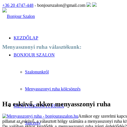
+36 20 4747-448
- bonjourszalon@gmail.com
KEZDŐLAP
Menyasszonyi ruha választékunk:
BONJOUR SZALON
Szalonunkról
Menyasszonyi ruha kölcsönzés
Ha esküvő, akkor menyasszonyi ruha
MENYASSZONYI RUHA
Amikor egy szerelmi kapcsol
pillanat az esküvő, a választott hölgy számára a menyasszonyi ruha ki
Sincerity
De valóban ekkor kezdődik a menyasszonyi ruha iránti érdeklődés?