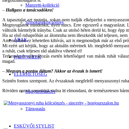
megbízhatóságáról is.
Manzetti-kollekció
–
Hallgass a tanácsadókra!
A tapasztalat azt mutatja, sokan nem tudják elképzelni a menyasszon
Szmokingkölcsönzés
Megnyugtatok mindenkit, ilyen nincs. Erre egyszerű a magyarázat. Le
változik bármelyik irányba. Csak az utolsó héten derül ki, hogy épp me
Ha az első ruhapróbán az álomruha nem illeszkedik rád teljesen, nem 
ÁRAK
Amennyiben ez lehetetlen kihívás, azt is megmondjuk már az első pró
Mi ezért azt kérjük, hogy az aktuális méretnek kb. megfelelő menyassz
a ruhát, csak teljesen rád alakítva viheted el!
Terhesség és súlyváltozás esetén lehetőséged van másik ruhát válas
PARTNEREK
magad.
–
Megvan a pontos dátum? Akkor az évszak is ismert!
ELÉRHETŐSÉG
Szintén fontos szempont. Az évszaknak megfelelő menyasszonyi ruha 
Röviden ennyit szerettünk volna itt elmondani, de természetesen bárm
Nagykereskedés
Támogatás
ESKÜVŐI STYLIST