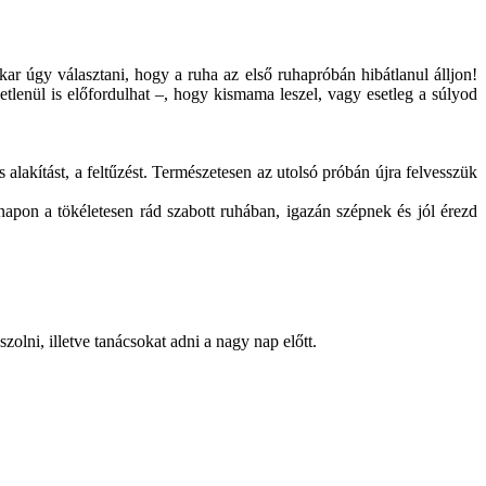
ar úgy választani, hogy a ruha az első ruhapróbán hibátlanul álljon!
tlenül is előfordulhat –, hogy kismama leszel, vagy esetleg a súlyod
alakítást, a feltűzést. Természetesen az utolsó próbán újra felvesszük
apon a tökéletesen rád szabott ruhában, igazán szépnek és jól érezd
zolni, illetve tanácsokat adni a nagy nap előtt.