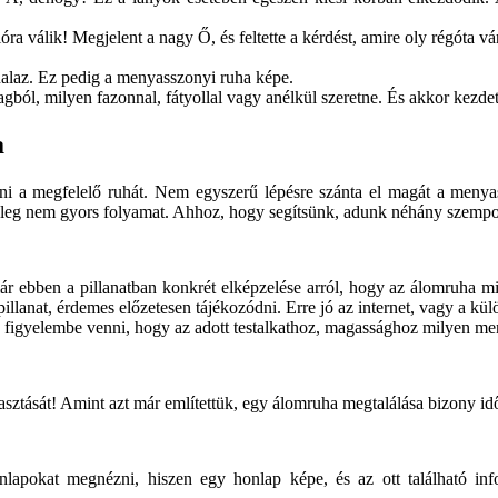
a válik! Megjelent a nagy Ő, és feltette a kérdést, amire oly régóta vá
nalaz. Ez pedig a menyasszonyi ruha képe.
ól, milyen fazonnal, fátyollal vagy anélkül szeretne. És akkor kezdeté
a
ani a megfelelő ruhát. Nem egyszerű lépésre szánta el magát a menya
őleg nem gyors folyamat. Ahhoz, hogy segítsünk, adunk néhány szempon
 ebben a pillanatban konkrét elképzelése arról, hogy az álomruha mil
pillanat, érdemes előzetesen tájékozódni. Erre jó az internet, vagy a k
is figyelembe venni, hogy az adott testalkathoz, magassághoz milyen men
asztását! Amint azt már említettük, egy álomruha megtalálása bizony id
apokat megnézni, hiszen egy honlap képe, és az ott található in