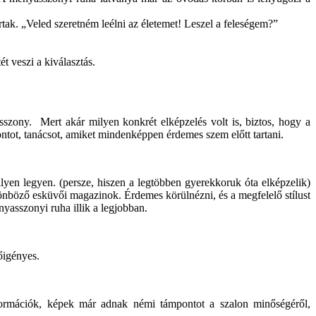
rtak. „Veled szeretném leélni az életemet! Leszel a feleségem?”
t veszi a kiválasztás.
sszony. Mert akár milyen konkrét elképzelés volt is, biztos, hogy a
tot, tanácsot, amiket mindenképpen érdemes szem előtt tartani.
yen legyen. (persze, hiszen a legtöbben gyerekkoruk óta elképzelik)
ülönböző esküvői magazinok. Érdemes körülnézni, és a megfelelő stílust
yasszonyi ruha illik a legjobban.
őigényes.
formációk, képek már adnak némi támpontot a szalon minőségéről,