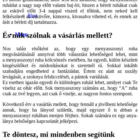
ruhádat a nagy nap előtt valami baj éri, hiszen a bérelt ruhákat csak
az esküvő előtt 3-4 nappal viszed el tőlünk, nem neked kell
Blog
felkészíteni az esküvőre, kimosva, kivasalva viheted el, és ennek az
árát a bérleti díj tartalmazza.
És mik szólnak a vásárlás mellett?
Menu
Nos talán elsőként az, hogy egy menyasszonyi ruha
megvásárlásánál annyival több választási lehetőséged lehet, mint
a menyasszonyi ruha kölcsönzés esetében, ha egyedi, külön készített
kiegészítőket és módosításokat is szeretnél rá. Sokkal inkább
szabadjára engedheted a fantáziádat. Értem ez alatt az uszály
levágását, a szoknya felsliccelését, a pántok variálását.
Ez esetben igazán egyedi és különleges ruhád lehet, amilyet csak Te
viselsz az oltár előtt. Sok menyasszony számára az, hogy “A” ruha
csak az övé legyen, azt csak ő viselje, az nagyon fontos szempont.
Következő érv a vasárlás mellett, hogy fennáll a jövőbeni lehetősége
annak, hogy ha lányod születik, majd egyszer ő is abban a
menyasszonyi ruhában menjen férjhez. Sokak számára ez egy anya-
lánya belsőséges kapcsolatát jelképezi.
Te döntesz, mi mindenben segítünk