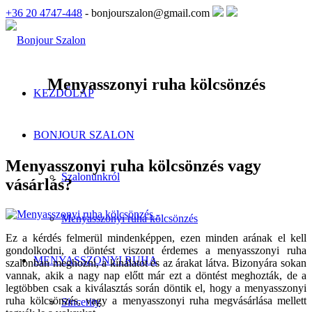
+36 20 4747-448
- bonjourszalon@gmail.com
Menyasszonyi ruha kölcsönzés
KEZDŐLAP
BONJOUR SZALON
Menyasszonyi ruha kölcsönzés vagy
Szalonunkról
vásárlás?
Menyasszonyi ruha kölcsönzés
Ez a kérdés felmerül mindenképpen, ezen minden arának el kell
gondolkodni, a döntést viszont érdemes a menyasszonyi ruha
MENYASSZONYI RUHA
szalonban meghozni, a kínálatot és az árakat látva. Bizonyára sokan
vannak, akik a nagy nap előtt már ezt a döntést meghozták, de a
legtöbben csak a kiválasztás során döntik el, hogy a menyasszonyi
ruha kölcsönzés, vagy a menyasszonyi ruha megvásárlása mellett
Sincerity