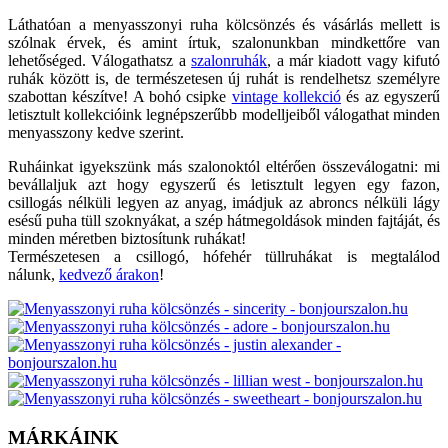
Láthatóan a menyasszonyi ruha kölcsönzés és vásárlás mellett is
szólnak érvek, és amint írtuk, szalonunkban mindkettőre van
lehetőséged. Válogathatsz a
szalonruhák
, a már kiadott vagy kifutó
ruhák között is, de természetesen új ruhát is rendelhetsz személyre
szabottan készítve! A bohó csipke
vintage kollekció
és az egyszerű
letisztult kollekcióink legnépszerűbb modelljeiből válogathat minden
menyasszony kedve szerint.
Ruháinkat igyekszünk más szalonoktól eltérően összeválogatni: mi
bevállaljuk azt hogy egyszerű és letisztult legyen egy fazon,
csillogás nélküli legyen az anyag, imádjuk az abroncs nélküli lágy
esésű puha tüll szoknyákat, a szép hátmegoldások minden fajtáját, és
minden méretben biztosítunk ruhákat!
Természetesen a csillogó, hófehér tüllruhákat is megtalálod
nálunk,
kedvező árakon
!
MÁRKÁINK