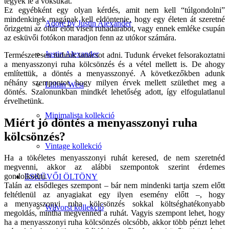
tegyék le a voksukat.
Ez egyébként egy olyan kérdés, amit nem kell “túlgondolni”
mindenkinek magának kell eldöntenie, hogy egy életen át szeretné
Adore by Justin Alexander
őrizgetni az oltár előtt viselt ruhadarabot, vagy ennek emléke csupán
az esküvői fotókon maradjon fenn az utókor számára.
Justin Alexander
Természetesen tudunk tanácsot adni. Tudunk érveket felsorakoztatni
a menyasszonyi ruha kölcsönzés és a vétel mellett is. De ahogy
említettük, a döntés a menyasszonyé. A következőkben adunk
néhány szempontot, hogy milyen érvek mellett születhet meg a
Lillian West
döntés. Szalonunkban mindkét lehetőség adott, így elfogulatlanul
érvelhetünk.
Minimalista kollekció
Miért jó döntés a menyasszonyi ruha
kölcsönzés?
Vintage kollekció
Ha a tökéletes menyasszonyi ruhát keresed, de nem szeretnéd
megvenni, akkor az alábbi szempontok szerint érdemes
gondolkodni.
ESKÜVŐI ÖLTÖNY
Talán az elsődleges szempont – bár nem mindenki tartja szem előtt
feltétlenül az anyagiakat egy ilyen esemény előtt –, hogy
a menyasszonyi ruha kölcsönzés sokkal költséghatékonyabb
Wilvorst kollekció
megoldás, mintha megvennéd a ruhát. Vagyis szempont lehet, hogy
ha a menyasszonyi ruha kölcsönzés olcsóbb, akkor több pénzt lehet