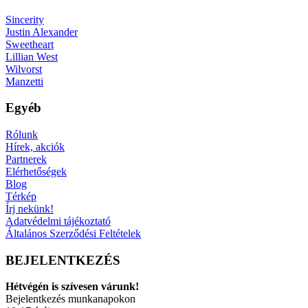
Sincerity
Justin Alexander
Sweetheart
Lillian West
Wilvorst
Manzetti
Egyéb
Rólunk
Hírek, akciók
Partnerek
Elérhetőségek
Blog
Térkép
Írj nekünk!
Adatvédelmi tájékoztató
Általános Szerződési Feltételek
BEJELENTKEZÉS
Hétvégén is szívesen várunk!
Bejelentkezés munkanapokon