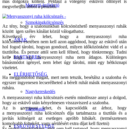
más dolgokra költeni. Például a vőlegény esküvői öltönyét is
Manzetti-kollekció
megvehetjük abból a pénzből.
Szmokingkölcsönzés
Az tény, hogy a szalonunkban kölcsönözhető menyasszonyi ruhák
között igen széles kínálat közül válogathatsz.
Következő érv lehet, hogy a menyasszonyi ruha
ÁRAK
kölcsönzés esetében nem kell azon aggódnod, hogy az esküvő után
hol fogod tárolni, hogyan gondozd, milyen időközönként vidd el a
tisztítóba. És persze attól sem kell félned, hogy tönkremegy. Tudni
PARTNEREK
kell, hogy egy menyasszonyi ruha nem átlagos. Különleges
bánásmódot igényel, nem lehet úgy tárolni, mint egy hétköznapi
viseletet.
ELÉRHETŐSÉG
Ha meggondolod magad, mert nem tetszik, besétálsz a szalonba és
egyszer ingyenesen lecserélheted a bérelt ruhát másik menyasszonyi
ruhára.
Nagykereskedés
A menyasszonyi ruha kölcsönzés esetén mindössze annyi a dolgod,
hogy az esküvő után kényelmesen visszaviszed a szalonba.
Az is szempont lehet, és kapcsolódik az árhoz, hogy
Támogatás
a menyasszonyi ruha kölcsönzés díja tartalmazza a tisztítás és a
javítás költségeit az esetleges apróbb hibákét. (természetesen
komolyabb foltokért, vagy sérülésért extra díjat kell fizetni)
ESKÜVŐI STYLIST
És utolsó gondolatként, attól sem kell tartanod, hogy menyasszonyi