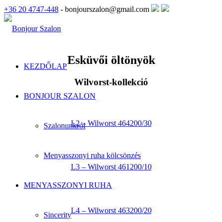
+36 20 4747-448
- bonjourszalon@gmail.com
Esküvői öltönyök
KEZDŐLAP
Wilvorst-kollekció
BONJOUR SZALON
L2 – Wilworst 464200/30
Szalonunkról
Menyasszonyi ruha kölcsönzés
L3 – Wilworst 461200/10
MENYASSZONYI RUHA
L4 – Wilworst 463200/20
Sincerity