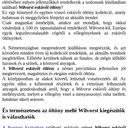
eléréséhez milyen jellemzőkkel rendelkezik a szalonunk kínálatában
található
Wilvorst esküvői öltöny
?
Ez egy könnyed és egyben vonzó esküvői öltöny kollekció, amely
tudatosan és meggyőzően fémjelzi az aktuális trendet.
Csak magunkat ismételjük, amikor azt mondjuk, hogy okkal
vásároljuk a 100 év tapasztalatával rendelkező Wilvorst-tól, Európa
egyik legszínvonalasabb cégétől a vőlegényeknek az esküvői
öltönyöket.
A Németországban megrendezett kiállításon megnézzük, és azt
követően minden éven új kollekciót rendelünk, az aktuális trendnek
megfelelően. Előtérbe kerülnek nálunk az fiatalos, de mégis időtálló
fazonok és a színek, a könnyed anyagok.
A
Wilvorst esküvői öltöny
a német precizitásra jellemzően jól
megtervezett, magabiztos és elegáns esküvői öltöny.
A középpontban az alakot követő, letisztult vonalvezetés áll. Az
egyéni stílus a kifinomult részletek és a virtuózan felhasznált
anyagok gondoskodnak arról, hogy a
Wilvorst esküvői öltöny
és
mellényszett, melyet a vőlegény visel a menyasszonyi ruha mellett,
hatalmas sikert arasson.
És természetesen az öltöny mellé Wilvorst kiegészítők
is válaszhatók
A
Bonjour Szalonban
található exkluzív német
Wilvorst esküvői