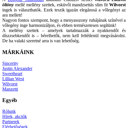
öltöny
mellé mellény szettek, esküvői mandzsettás slim fit
Wilvorst
ingek is választhatók. Ezek teszik igazán elegánssá a vőlegényt az
ara mellett!
Nagyon fontos szempont, hogy a menyasszony ruhájának színével a
vőlegény inge harmonizáljon, és ebben természetesen segítünk!
A mellény szettek – amelyek tartalmazzák a nyakkendőt és
díszzsebkendőt is – bérelhetők, nem kell feltétlenül megvásárolni.
De ha valaki szeretné arra is van lehetőség.
MÁRKÁINK
Sincerity
Justin Alexander
Sweetheart
Lillian West
Wilvorst
Manzetti
Egyéb
Rólunk
Hírek, akciók
Partnerek
Elérhetőségek