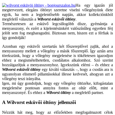
Ha egy igazán jól
megtervezett, elegáns öltönyt szeretne viselni vőlegényünk élete
egyik, ha nem a legjelentősebb napján, akkor kollekciónkból
megfelelő választás a
Wilvorst esküvői öltöny
.
Természetesen az esküvő legcsillogóbb dísze, gyémántja a
menyasszony, és ezért a kijelentésünkért valószínűleg egyetlen férj
jelölt sem fog megharagudni. Biztosan nem, hiszen ezt a férfiak is
így gondolják!
Azonban egy esküvői szertartás két főszereplővel zajlik, ahol a
menyasszony mellett a vőlegény a másik főszereplő. Így aztán arra
törekszünk, hogy a vőlegény megjelenése is tökéletesen igazodjon
ehhez a megismételhetetlen, csodálatos alkalomhoz. Szó szerint
hozzáigazítjuk a menyasszonyhoz. Igyekszünk elérni – és ehhez a
Wilvorst esküvői öltöny
egy kiváló választás –, hogy a csodás ara is
ugyanolyan elismerő pillantásokkal illesse kedvesét, ahogyan azt a
vőlegény teszi irányába.
Igen, mi úgy gondoljuk, hogy egy vőlegény öltözéke, kifogástalan
megjelenése pontosan annyira fontos az oltár előtt, mint a
menyasszonyé. És ehhez a
Wilvorst öltöny
a megfelelő partner.
A Wilvorst esküvői öltöny jellemzői
Nézzük hát meg, hogy az előzőekben megfogalmazott célok