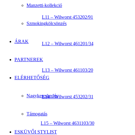
Manzetti-kollekció
L11 – Wilworst 453202/91
Szmokingkölcsönzés
ÁRAK
L12 – Wilworst 461201/34
PARTNEREK
L13 – Wilworst 461103/20
ELÉRHETŐSÉG
Nagykereskedés
L14 – Wilworst 453202/31
Támogatás
L15 – Wilworst 4631103/30
ESKÜVŐI STYLIST