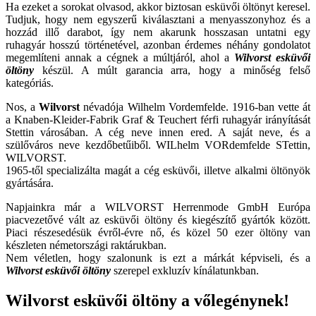
Ha ezeket a sorokat olvasod, akkor biztosan esküvői öltönyt keresel.
Tudjuk, hogy nem egyszerű kiválasztani a menyasszonyhoz és a
hozzád illő darabot, így nem akarunk hosszasan untatni egy
ruhagyár hosszú történetével, azonban érdemes néhány gondolatot
megemlíteni annak a cégnek a múltjáról, ahol a
Wilvorst esküvői
öltöny
készül. A múlt garancia arra, hogy a minőség felső
kategóriás.
Nos, a
Wilvorst
névadója Wilhelm Vordemfelde. 1916-ban vette át
a Knaben-Kleider-Fabrik Graf & Teuchert férfi ruhagyár irányítását
Stettin városában. A cég neve innen ered. A saját neve, és a
szülőváros neve kezdőbetűiből. WILhelm VORdemfelde STettin,
WILVORST.
1965-től specializálta magát a cég esküvői, illetve alkalmi öltönyök
gyártására.
Napjainkra már a WILVORST Herrenmode GmbH Európa
piacvezetővé vált az esküvői öltöny és kiegészítő gyártók között.
Piaci részesedésük évről-évre nő, és közel 50 ezer öltöny van
készleten németországi raktárukban.
Nem véletlen, hogy szalonunk is ezt a márkát képviseli, és a
Wilvorst esküvői öltöny
szerepel exkluzív kínálatunkban.
Wilvorst esküvői öltöny a vőlegénynek!