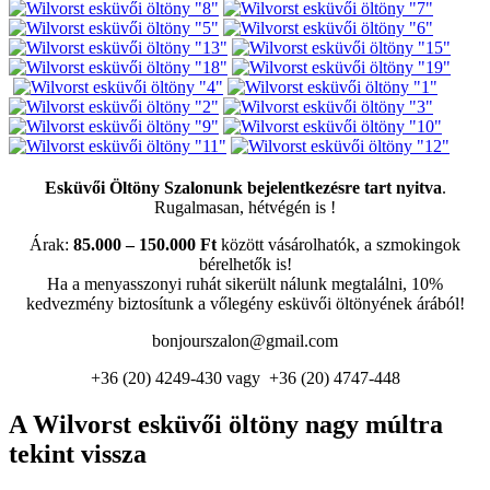
Esküvői Öltöny Szalonunk bejelentkezésre tart nyitva
.
Rugalmasan, hétvégén is !
Árak:
85.000 – 150.000 Ft
között vásárolhatók, a szmokingok
bérelhetők is!
Ha a menyasszonyi ruhát sikerült nálunk megtalálni, 10%
kedvezmény biztosítunk a vőlegény esküvői öltönyének árából!
bonjourszalon@gmail.com
+36 (20) 4249-430 vagy +36 (20) 4747-448
A Wilvorst esküvői öltöny nagy múltra
tekint vissza