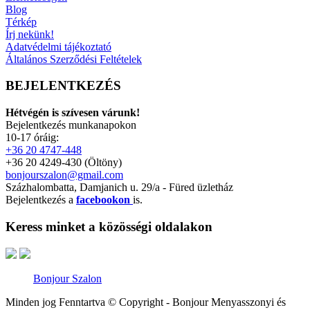
Blog
Térkép
Írj nekünk!
Adatvédelmi tájékoztató
Általános Szerződési Feltételek
BEJELENTKEZÉS
Hétvégén is szívesen várunk!
Bejelentkezés munkanapokon
10-17 óráig:
+36 20 4747-448
+36 20 4249-430 (Öltöny)
bonjourszalon@gmail.com
Százhalombatta, Damjanich u. 29/a - Füred üzletház
Bejelentkezés a
facebookon
is.
Keress minket a közösségi oldalakon
Bonjour Szalon
Minden jog Fenntartva © Copyright - Bonjour Menyasszonyi és