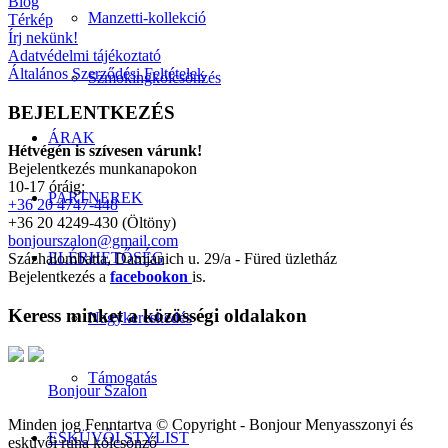
Blog
Manzetti-kollekció
Térkép
Írj nekünk!
Adatvédelmi tájékoztató
Általános Szerződési Feltételek
Szmokingkölcsönzés
BEJELENTKEZÉS
ÁRAK
Hétvégén is szívesen várunk!
Bejelentkezés munkanapokon
10-17 óráig:
PARTNEREK
+36 20 4747-448
+36 20 4249-430 (Öltöny)
bonjourszalon@gmail.com
ELÉRHETŐSÉG
Százhalombatta, Damjanich u. 29/a - Füred üzletház
Bejelentkezés a
facebookon
is.
Keress minket a közösségi oldalakon
Nagykereskedés
Támogatás
Bonjour Szalon
Minden jog Fenntartva © Copyright - Bonjour Menyasszonyi és
ESKÜVŐI STYLIST
esküvői ruha kölcsönző