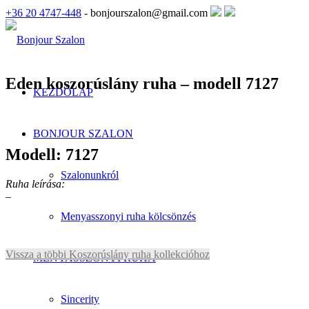
+36 20 4747-448
- bonjourszalon@gmail.com
Eden koszorúslány ruha – modell 7127
KEZDŐLAP
BONJOUR SZALON
Modell: 7127
Szalonunkról
Ruha leírása:
–
Menyasszonyi ruha kölcsönzés
Vissza a többi Koszorúslány ruha kollekcióhoz
MENYASSZONYI RUHA
Sincerity