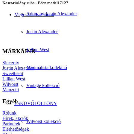
Koszorúslány ruha - Eden modell 7127
Adore by Justin Alexander
Megosztás Facebook
Justin Alexander
Lillian West
MÁRKÁINK
Sincerity
Minimalista kollekció
Justin Alexander
Sweetheart
Lillian West
Wilvorst
Vintage kollekció
Manzetti
Egyéb
ESKÜVŐI ÖLTÖNY
Rólunk
Hírek, akciók
Wilvorst kollekció
Partnerek
Elérhetőségek