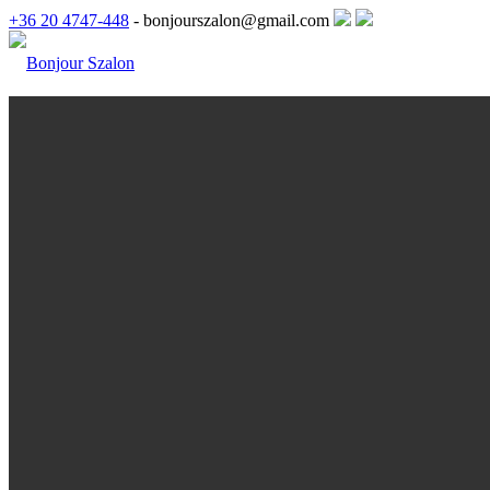
+36 20 4747-448
- bonjourszalon@gmail.com
KEZDŐLAP
BONJOUR SZALON
Szalonunkról
Menyasszonyi ruha kölcsönzés
MENYASSZONYI RUHA
Sincerity