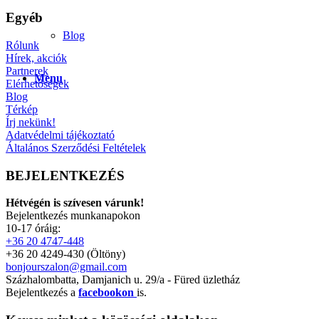
Egyéb
Blog
Rólunk
Hírek, akciók
Partnerek
Menu
Elérhetőségek
Blog
Térkép
Írj nekünk!
Adatvédelmi tájékoztató
Általános Szerződési Feltételek
BEJELENTKEZÉS
Hétvégén is szívesen várunk!
Bejelentkezés munkanapokon
10-17 óráig:
+36 20 4747-448
+36 20 4249-430 (Öltöny)
bonjourszalon@gmail.com
Százhalombatta, Damjanich u. 29/a - Füred üzletház
Bejelentkezés a
facebookon
is.