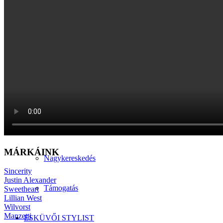
Manzetti-kollekció
Szmokingkölcsönzés
ÁRAK
PARTNEREK
ELÉRHETŐSÉG
MÁRKÁINK
Nagykereskedés
Sincerity
Justin Alexander
Támogatás
Sweetheart
Lillian West
Wilvorst
Manzetti
ESKÜVŐI STYLIST