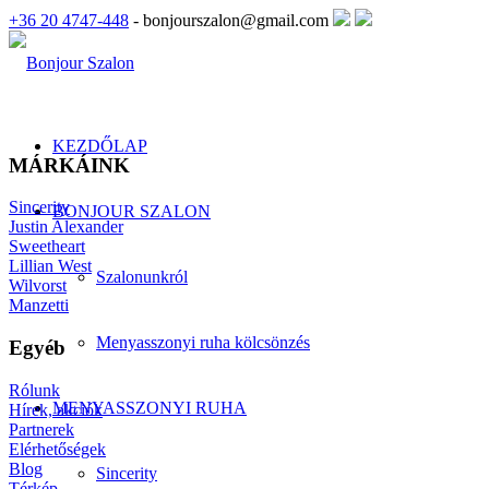
+36 20 4747-448
- bonjourszalon@gmail.com
KEZDŐLAP
MÁRKÁINK
Sincerity
BONJOUR SZALON
Justin Alexander
Sweetheart
Lillian West
Szalonunkról
Wilvorst
Manzetti
Menyasszonyi ruha kölcsönzés
Egyéb
Rólunk
MENYASSZONYI RUHA
Hírek, akciók
Partnerek
Elérhetőségek
Blog
Sincerity
Térkép