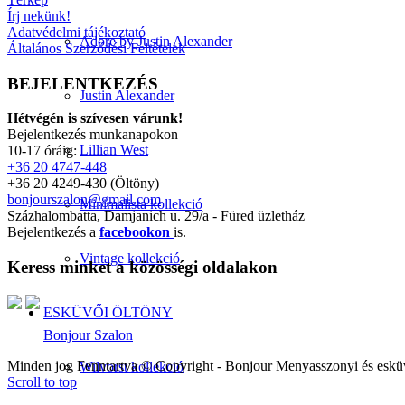
Írj nekünk!
Adatvédelmi tájékoztató
Adore by Justin Alexander
Általános Szerződési Feltételek
BEJELENTKEZÉS
Justin Alexander
Hétvégén is szívesen várunk!
Bejelentkezés munkanapokon
Lillian West
10-17 óráig:
+36 20 4747-448
+36 20 4249-430 (Öltöny)
bonjourszalon@gmail.com
Minimalista kollekció
Százhalombatta, Damjanich u. 29/a - Füred üzletház
Bejelentkezés a
facebookon
is.
Vintage kollekció
Keress minket a közösségi oldalakon
ESKÜVŐI ÖLTÖNY
Bonjour Szalon
Minden jog Fenntartva © Copyright - Bonjour Menyasszonyi és eskü
Wilvorst kollekció
Scroll to top