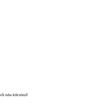
vői ruha kölcsönző