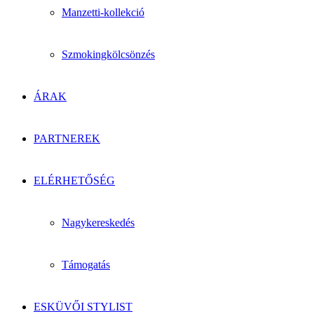
Manzetti-kollekció
Szmokingkölcsönzés
ÁRAK
PARTNEREK
ELÉRHETŐSÉG
Nagykereskedés
Támogatás
ESKÜVŐI STYLIST