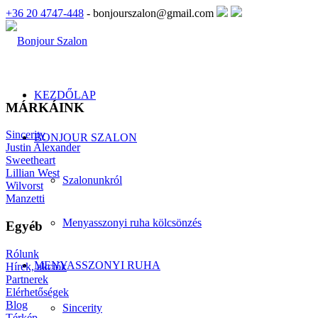
+36 20 4747-448
- bonjourszalon@gmail.com
KEZDŐLAP
MÁRKÁINK
Sincerity
BONJOUR SZALON
Justin Alexander
Sweetheart
Lillian West
Szalonunkról
Wilvorst
Manzetti
Menyasszonyi ruha kölcsönzés
Egyéb
Rólunk
MENYASSZONYI RUHA
Hírek, akciók
Partnerek
Elérhetőségek
Blog
Sincerity
Térkép