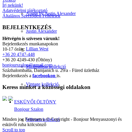
Írj nekünk!
Adatvédelmi tájékoztató
Adore by Justin Alexander
Általános Szerződési Feltételek
BEJELENTKEZÉS
Justin Alexander
Hétvégén is szívesen várunk!
Bejelentkezés munkanapokon
Lillian West
10-17 óráig:
+36 20 4747-448
+36 20 4249-430 (Öltöny)
bonjourszalon@gmail.com
Minimalista kollekció
Százhalombatta, Damjanich u. 29/a - Füred üzletház
Bejelentkezés a
facebookon
is.
Vintage kollekció
Keress minket a közösségi oldalakon
ESKÜVŐI ÖLTÖNY
Bonjour Szalon
Minden jog Fenntartva © Copyright - Bonjour Menyasszonyi és
Wilvorst kollekció
esküvői ruha kölcsönző
Scroll to top