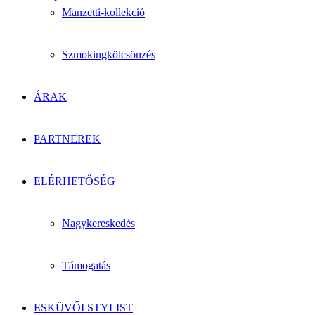
Manzetti-kollekció
Szmokingkölcsönzés
ÁRAK
PARTNEREK
ELÉRHETŐSÉG
Nagykereskedés
Támogatás
ESKÜVŐI STYLIST