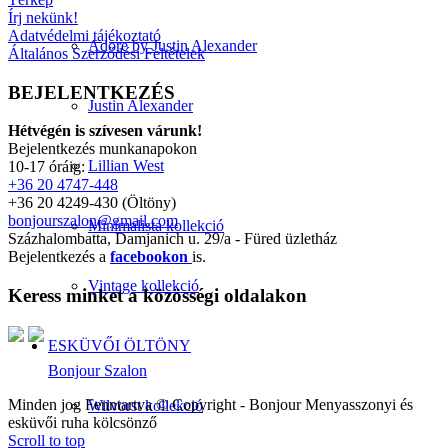
Írj nekünk!
Adatvédelmi tájékoztató
Adore by Justin Alexander
Általános Szerződési Feltételek
BEJELENTKEZÉS
Justin Alexander
Hétvégén is szívesen várunk!
Bejelentkezés munkanapokon
Lillian West
10-17 óráig:
+36 20 4747-448
+36 20 4249-430 (Öltöny)
bonjourszalon@gmail.com
Minimalista kollekció
Százhalombatta, Damjanich u. 29/a - Füred üzletház
Bejelentkezés a
facebookon
is.
Vintage kollekció
Keress minket a közösségi oldalakon
ESKÜVŐI ÖLTÖNY
Bonjour Szalon
Minden jog Fenntartva © Copyright - Bonjour Menyasszonyi és
Wilvorst kollekció
esküvői ruha kölcsönző
Scroll to top