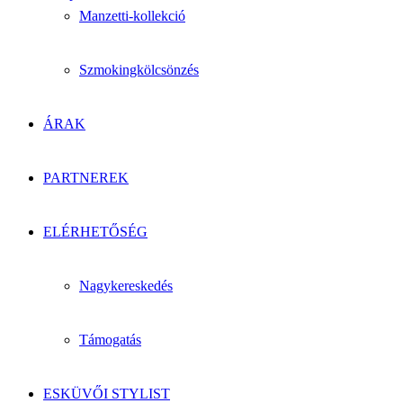
Manzetti-kollekció
Szmokingkölcsönzés
ÁRAK
PARTNEREK
ELÉRHETŐSÉG
Nagykereskedés
Támogatás
ESKÜVŐI STYLIST