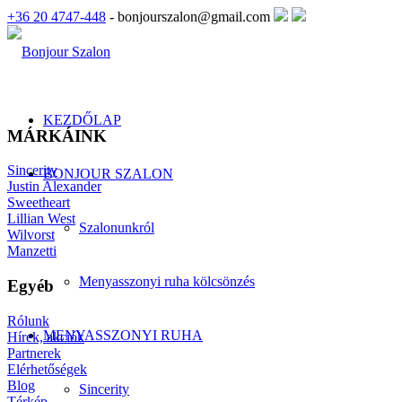
+36 20 4747-448
- bonjourszalon@gmail.com
KEZDŐLAP
MÁRKÁINK
Sincerity
BONJOUR SZALON
Justin Alexander
Sweetheart
Lillian West
Szalonunkról
Wilvorst
Manzetti
Menyasszonyi ruha kölcsönzés
Egyéb
Rólunk
MENYASSZONYI RUHA
Hírek, akciók
Partnerek
Elérhetőségek
Blog
Sincerity
Térkép