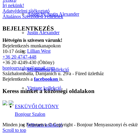
Írj nekünk!
Adatvédelmi tájékoztató
Adore by Justin Alexander
Általános Szerződési Feltételek
BEJELENTKEZÉS
Justin Alexander
Hétvégén is szívesen várunk!
Bejelentkezés munkanapokon
Lillian West
10-17 óráig:
+36 20 4747-448
+36 20 4249-430 (Öltöny)
bonjourszalon@gmail.com
Minimalista kollekció
Százhalombatta, Damjanich u. 29/a - Füred üzletház
Bejelentkezés a
facebookon
is.
Vintage kollekció
Keress minket a közösségi oldalakon
ESKÜVŐI ÖLTÖNY
Bonjour Szalon
Minden jog Fenntartva © Copyright - Bonjour Menyasszonyi és eskü
Wilvorst kollekció
Scroll to top