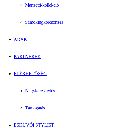
Manzetti-kollekció
Szmokingkölcsönzés
ÁRAK
PARTNEREK
ELÉRHETŐSÉG
Nagykereskedés
Támogatás
ESKÜVŐI STYLIST