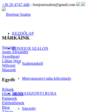
+36 20 4747-448
- bonjourszalon@gmail.com
KEZDŐLAP
MÁRKÁINK
Sincerity
BONJOUR SZALON
Justin Alexander
Sweetheart
Lillian West
Szalonunkról
Wilvorst
Manzetti
Menyasszonyi ruha kölcsönzés
Egyéb
Rólunk
MENYASSZONYI RUHA
Hírek, akciók
Partnerek
Elérhetőségek
Blog
Sincerity
Térkép