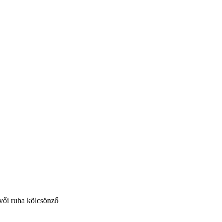
vői ruha kölcsönző