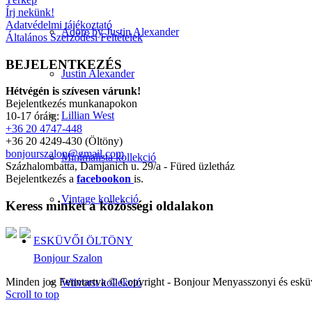
Írj nekünk!
Adatvédelmi tájékoztató
Adore by Justin Alexander
Általános Szerződési Feltételek
BEJELENTKEZÉS
Justin Alexander
Hétvégén is szívesen várunk!
Bejelentkezés munkanapokon
Lillian West
10-17 óráig:
+36 20 4747-448
+36 20 4249-430 (Öltöny)
bonjourszalon@gmail.com
Minimalista kollekció
Százhalombatta, Damjanich u. 29/a - Füred üzletház
Bejelentkezés a
facebookon
is.
Vintage kollekció
Keress minket a közösségi oldalakon
ESKÜVŐI ÖLTÖNY
Bonjour Szalon
Minden jog Fenntartva © Copyright - Bonjour Menyasszonyi és eskü
Wilvorst kollekció
Scroll to top