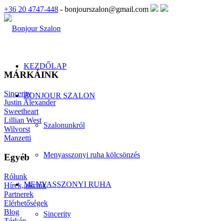
+36 20 4747-448
- bonjourszalon@gmail.com
KEZDŐLAP
MÁRKÁINK
Sincerity
BONJOUR SZALON
Justin Alexander
Sweetheart
Lillian West
Szalonunkról
Wilvorst
Manzetti
Menyasszonyi ruha kölcsönzés
Egyéb
Rólunk
MENYASSZONYI RUHA
Hírek, akciók
Partnerek
Elérhetőségek
Blog
Sincerity
Térkép