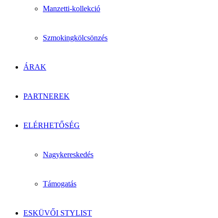
Manzetti-kollekció
Szmokingkölcsönzés
ÁRAK
PARTNEREK
ELÉRHETŐSÉG
Nagykereskedés
Támogatás
ESKÜVŐI STYLIST