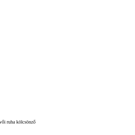
vői ruha kölcsönző