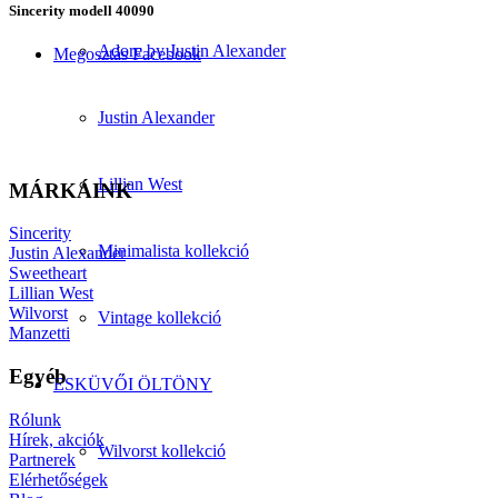
Sincerity modell 40090
Adore by Justin Alexander
Megosztás Facebook
Justin Alexander
Lillian West
MÁRKÁINK
Sincerity
Minimalista kollekció
Justin Alexander
Sweetheart
Lillian West
Wilvorst
Vintage kollekció
Manzetti
Egyéb
ESKÜVŐI ÖLTÖNY
Rólunk
Hírek, akciók
Wilvorst kollekció
Partnerek
Elérhetőségek