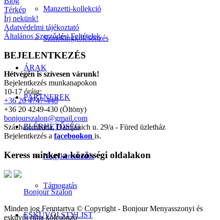
Blog
Manzetti-kollekció
Térkép
Írj nekünk!
Adatvédelmi tájékoztató
Általános Szerződési Feltételek
Szmokingkölcsönzés
BEJELENTKEZÉS
ÁRAK
Hétvégén is szívesen várunk!
Bejelentkezés munkanapokon
10-17 óráig:
PARTNEREK
+36 20 4747-448
+36 20 4249-430 (Öltöny)
bonjourszalon@gmail.com
ELÉRHETŐSÉG
Százhalombatta, Damjanich u. 29/a - Füred üzletház
Bejelentkezés a
facebookon
is.
Keress minket a közösségi oldalakon
Nagykereskedés
Támogatás
Bonjour Szalon
Minden jog Fenntartva © Copyright - Bonjour Menyasszonyi és
ESKÜVŐI STYLIST
esküvői ruha kölcsönző