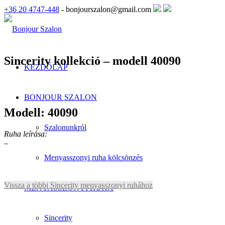
+36 20 4747-448
- bonjourszalon@gmail.com
Sincerity kollekció – modell 40090
KEZDŐLAP
BONJOUR SZALON
Modell: 40090
Szalonunkról
Ruha leírása:
–
Menyasszonyi ruha kölcsönzés
Vissza a többi Sincerity menyasszonyi ruhához
MENYASSZONYI RUHA
Sincerity