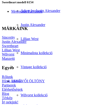
Sweetheart modell 6154
Adore by Justin Alexander
Megosztás Facebook
Justin Alexander
MÁRKÁINK
Sincerity
Lillian West
Justin Alexander
Sweetheart
Lillian West
Minimalista kollekció
Wilvorst
Manzetti
Vintage kollekció
Egyéb
Rólunk
Hírek, akciók
ESKÜVŐI ÖLTÖNY
Partnerek
Elérhetőségek
Blog
Wilvorst kollekció
Térkép
Írj nekünk!