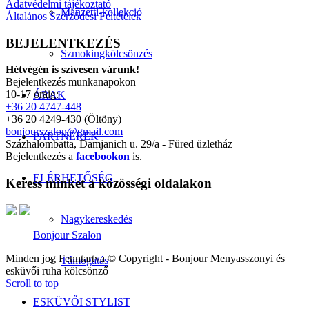
Adatvédelmi tájékoztató
Manzetti-kollekció
Általános Szerződési Feltételek
BEJELENTKEZÉS
Szmokingkölcsönzés
Hétvégén is szívesen várunk!
Bejelentkezés munkanapokon
10-17 óráig:
ÁRAK
+36 20 4747-448
+36 20 4249-430 (Öltöny)
bonjourszalon@gmail.com
PARTNEREK
Százhalombatta, Damjanich u. 29/a - Füred üzletház
Bejelentkezés a
facebookon
is.
ELÉRHETŐSÉG
Keress minket a közösségi oldalakon
Nagykereskedés
Bonjour Szalon
Minden jog Fenntartva © Copyright - Bonjour Menyasszonyi és
Támogatás
esküvői ruha kölcsönző
Scroll to top
ESKÜVŐI STYLIST