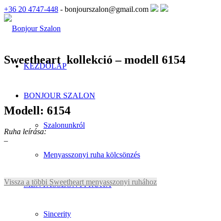
+36 20 4747-448
- bonjourszalon@gmail.com
Sweetheart kollekció – modell 6154
KEZDŐLAP
BONJOUR SZALON
Modell: 6154
Szalonunkról
Ruha leírása:
–
Menyasszonyi ruha kölcsönzés
Vissza a többi Sweetheart menyasszonyi ruhához
MENYASSZONYI RUHA
Sincerity