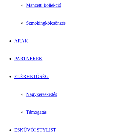
Manzetti-kollekció
Szmokingkölcsönzés
ÁRAK
PARTNEREK
ELÉRHETŐSÉG
Nagykereskedés
Támogatás
ESKÜVŐI STYLIST