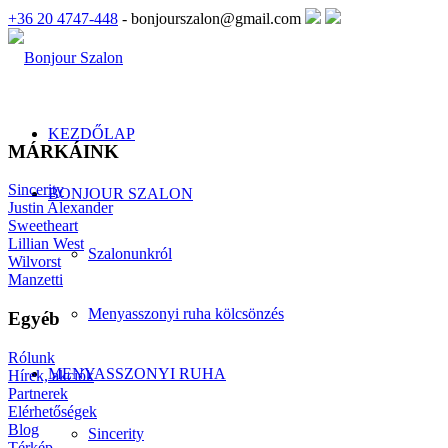
+36 20 4747-448
- bonjourszalon@gmail.com
KEZDŐLAP
MÁRKÁINK
Sincerity
BONJOUR SZALON
Justin Alexander
Sweetheart
Lillian West
Szalonunkról
Wilvorst
Manzetti
Menyasszonyi ruha kölcsönzés
Egyéb
Rólunk
MENYASSZONYI RUHA
Hírek, akciók
Partnerek
Elérhetőségek
Blog
Sincerity
Térkép