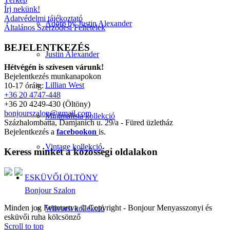
Írj nekünk!
Adatvédelmi tájékoztató
Adore by Justin Alexander
Általános Szerződési Feltételek
BEJELENTKEZÉS
Justin Alexander
Hétvégén is szívesen várunk!
Bejelentkezés munkanapokon
Lillian West
10-17 óráig:
+36 20 4747-448
+36 20 4249-430 (Öltöny)
bonjourszalon@gmail.com
Minimalista kollekció
Százhalombatta, Damjanich u. 29/a - Füred üzletház
Bejelentkezés a
facebookon
is.
Vintage kollekció
Keress minket a közösségi oldalakon
ESKÜVŐI ÖLTÖNY
Bonjour Szalon
Minden jog Fenntartva © Copyright - Bonjour Menyasszonyi és
Wilvorst kollekció
esküvői ruha kölcsönző
Scroll to top