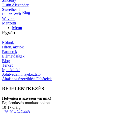
Sincerity
Justin Alexander
Sweetheart
Blog
Lillian West
Wilvorst
Manzetti
Menu
Egyéb
Rólunk
Hírek, akciók
Partnerek
Elérhetőségek
Blog
Térkép
Írj nekünk!
Adatvédelmi tájékoztató
Általános Szerződési Feltételek
BEJELENTKEZÉS
Hétvégén is szívesen várunk!
Bejelentkezés munkanapokon
10-17 óráig:
+36 20 4747-448