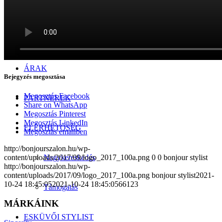
Manzetti-kollekció
Szmokingkölcsönzés
ÁRAK
Bejegyzés megosztása
Megosztás Facebook
PARTNEREK
Share on WhatsApp
Megosztás Pinterest
Megosztás LinkedIn
ELÉRHETŐSÉG
Megosztás emailben
http://bonjourszalon.hu/wp-
Nagykereskedés
content/uploads/2017/09/logo_2017_100a.png
0
0
bonjour stylist
http://bonjourszalon.hu/wp-
content/uploads/2017/09/logo_2017_100a.png
bonjour stylist
2021-
10-24 18:45:05
2021-10-24 18:45:05
66123
Támogatás
MÁRKÁINK
ESKÜVŐI STYLIST