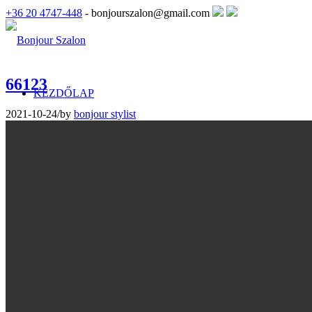
+36 20 4747-448
- bonjourszalon@gmail.com
66123
KEZDŐLAP
2021-10-24
/
by
bonjour stylist
BONJOUR SZALON
Szalonunkról
Menyasszonyi ruha kölcsönzés
MENYASSZONYI RUHA
Sincerity