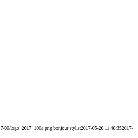
017/09/logo_2017_100a.png
bonjour stylist
2017-05-28 11:48:35
2017-