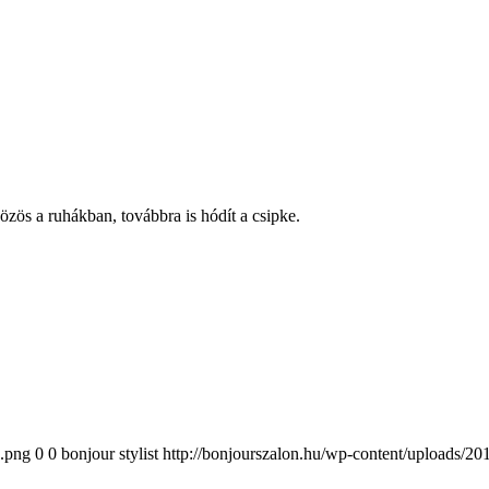
özös a ruhákban, továbbra is hódít a csipke.
a.png
0
0
bonjour stylist
http://bonjourszalon.hu/wp-content/uploads/2