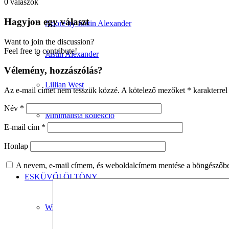
0
válaszok
Hagyjon egy választ
Adore by Justin Alexander
Want to join the discussion?
Feel free to contribute!
Justin Alexander
Vélemény, hozzászólás?
Lillian West
Az e-mail címet nem tesszük közzé.
A kötelező mezőket
*
karakterrel 
Név
*
Minimalista kollekció
E-mail cím
*
Vintage kollekció
Honlap
A nevem, e-mail címem, és weboldalcímem mentése a böngészőb
ESKÜVŐI ÖLTÖNY
Wilvorst kollekció