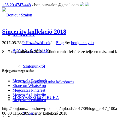
+36 20 4747-448
- bonjourszalon@gmail.com
Sincerity kollekció 2018
KEZDŐLAP
2017-05-28
/
0 Hozzászólások
/
in
Blog
/
by
bonjour stylist
BONJOUR SZALON
Sincerity kollekció 2018 – Minden ruha felsőrésze teljesen más, ami k
Szalonunkról
Bejegyzés megosztása
Megosztás Facebook
Menyasszonyi ruha kölcsönzés
Share on WhatsApp
Megosztás Pinterest
Megosztás LinkedIn
MENYASSZONYI RUHA
Megosztás emailben
http://bonjourszalon.hu/wp-content/uploads/2017/09/logo_2017_100
Sincerity
06-30 11:55:30
Sincerity kollekció 2018